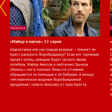
Смотреть ▸
С
«Майор и магия», 32 серия
Шарлатанка или настоящая ведунья — сможет ли
К
Крест раскусить Воробьяшкину? Если его терпению
О
придёт конец, девушке будет грозить явная
б
погибель. Майор Амосов и лейтенант Бычков
н
сбились с ног в поисках Лены и в отчаянии
д
обращаются за помощью к её бабушке. А между
а
тем магическое видение Воробьяшкиной
с
предрекает смерть Амосову от пули Креста.
г
т
п