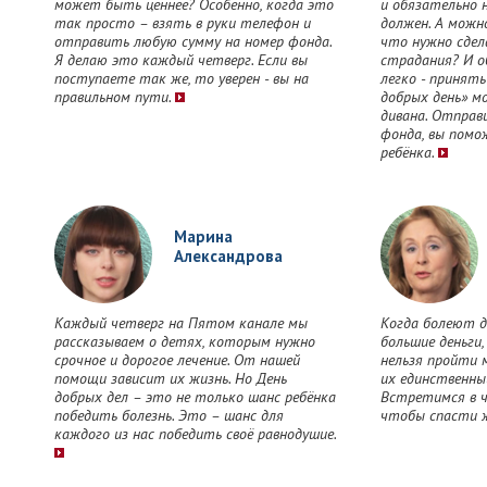
может быть ценнее? Особенно, когда это
и обязательно 
так просто – взять в руки телефон и
должен. А можн
отправить любую сумму на номер фонда.
что нужно сдел
Я делаю это каждый четверг. Если вы
страдания? И о
поступаете так же, то уверен - вы на
легко - принять
правильном пути.
добрых день» м
дивана. Отправ
фонда, вы помо
ребёнка.
Марина
Александрова
Каждый четверг на Пятом канале мы
Когда болеют д
рассказываем о детях, которым нужно
большие деньги,
срочное и дорогое лечение. От нашей
нельзя пройти 
помощи зависит их жизнь. Но День
их единственный
добрых дел – это не только шанс ребёнка
Встретимся в ч
победить болезнь. Это – шанс для
чтобы спасти ж
каждого из нас победить своё равнодушие.