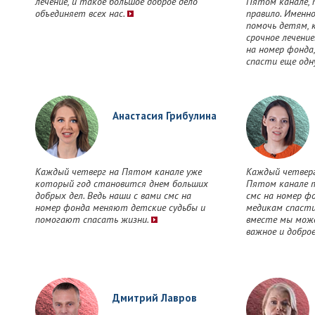
лечение, и такое большое доброе дело
Пятом канале,
объединяет всех нас.
правило. Именн
помочь детям,
срочное лечение
на номер фонда
спасти еще одн
Анастасия Грибулина
Каждый четверг на Пятом канале уже
Каждый четверг
который год становится днем больших
Пятом канале т
добрых дел. Ведь наши с вами смс на
смс на номер ф
номер фонда меняют детские судьбы и
медикам спасти
помогают спасать жизни.
вместе мы мож
важное и доброе
Дмитрий Лавров