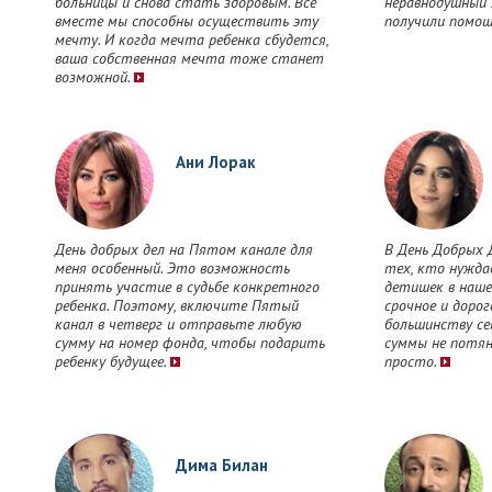
больницы и снова стать здоровым. Все
неравнодушный 
вместе мы способны осуществить эту
получили помощ
мечту. И когда мечта ребенка сбудется,
ваша собственная мечта тоже станет
возможной.
Ани Лорак
День добрых дел на Пятом канале для
В День Добрых 
меня особенный. Это возможность
тех, кто нужда
принять участие в судьбе конкретного
детишек в наше
ребенка. Поэтому, включите Пятый
срочное и дорог
канал в четверг и отправьте любую
большинству се
сумму на номер фонда, чтобы подарить
суммы не потян
ребенку будущее.
просто.
Дима Билан