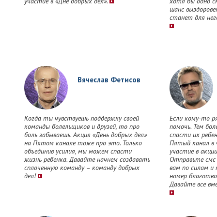
участие в «Дне добрых дел».
хотя бы одно см
шанс выздорове
станет для нег
Вячеслав Фетисов
Когда ты чувствуешь поддержку своей
Если кому-то р
команды болельщиков и друзей, то про
помочь. Тем бол
боль забываешь. Акция «День добрых дел»
спасти их ребе
на Пятом канале тоже про это. Только
Пятый канал в 
объединив усилия, мы можем спасти
участие в акции
жизнь ребенка. Давайте начнем создавать
Отправьте смс 
сплоченную команду – команду добрых
вам по силам и 
дел!
номер благотво
Давайте все вм