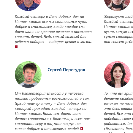
Каждый четверг в День добрых дел на
Жертвуют люди
Пятом канале все мы становимся чуть
Каждый четверг
добрее и счастливее, когда каждое смс
Пятом канале 
дает шанс на срочное лечение и помогает
пусть самую не
спасать детей. Ведь самый важный для
сумма сотворит
ребенка подарок – подарок ценою в жизнь.
она спасет реб
Сергей Перегудов
От благотворительности у человека
То, что вы, зри
только прибавится возможностей и сил.
делаете каждый
Яркий пример этому – День добрых дел,
великим не назв
который проходит каждый четверг на
это день ваших
Пятом канале. Ваши смс дают шанс
детей. Все эт
детям справиться с болезнью, а всем нам
победить свою б
сохранить веру в то, что вокруг нас
радоваться. Та
много добрых и отзывчивых людей.
сбываются благ