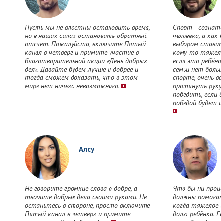
Пусть мы не властны остановить время,
Спорт - сознат
но в наших силах остановить обратный
человека, а как
отсчет. Пожалуйста, включите Пятый
выбором ставит
канал в четверг и примите участие в
кому-то тяжёлу
благотворительной акции «День добрых
если это ребёно
дел». Давайте будем лучше и добрее и
семьи нет больш
тогда сможем доказать, что в этом
спорте, очень 
мире нет ничего невозможного.
протянуть руку
победить, если 
победой будет ц
Алсу
Не говорите громкие слова о добре, а
Что бы ни прои
творите добрые дела своими руками. Не
должны помогат
останьтесь в стороне, просто включите
когда тяжёлое 
Пятый канал в четверг и примите
долю ребёнка. 