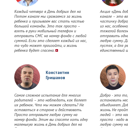
Каждый четверг в День добрых дел на
Акция «День до
Пятом канале мы сражаемся за жизнь
канале – это в
ребенка и призываем вас стать частью
частичку добра
большой команды. Это так просто –
из нас, особенно
взять в руки мобильный телефон и
тяжелой болезн
отправить СМС на номер фонда с любой
отправить одно
суммой. Если это сделает каждый из нас,
любую сумму. Д
то чудо может произойти, и жизнь
пустяк, а для р
ребенка будет спасена.
единственный ш
Константин
Гришанов
Самое сложное испытание для многих
Добро - это то
родителей – это наблюдать, как болеет
остановить нес
их ребенок. Что мы можем сделать? Не
объединяет. Д
оставаться в стороне и действовать.
жизнь. Не прой
Просто отправьте любую сумму на
людей – это на
номер фонда. Этим вы спасете хоть одну
просто - надо 
маленькую жизнь в День добрых дел на
любую сумму на