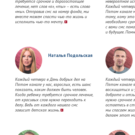
требуется срочное и дорогостоящее
невероятное ис
лечение, нет слов «я», «ты» – есть слово
Каждый четверг
«мы». Отправив смс на номер фонда, мы
Пятом канале 
вместе можем спасти чью-то жизнь и
тому, кому это 
исполнить чью-то мечту.
необходимо сро
с вами смс пом
и будущее. Пом
Наталья Подольская
Каждый четверг в День добрых дел на
Каждый четверг
Пятом канале у нас, взрослых, есть шанс
Пятом канале я
показать, каким должен быть человек.
восхищаться и у
Когда ребенку требуется срочное лечение,
доброте и отзы
от красивых слов нужно переходить к
нужно срочное л
делу. Ведь от каждого нашего смс
остаетесь в сто
зависит детская жизнь.
мы спасаем жиз
делаем этот ми