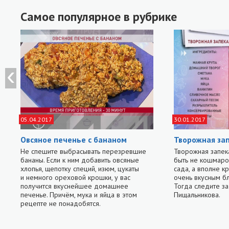
Самое популярное в рубрике
05.04.2017
30.01.2017
Овсяное печенье с бананом
Творожная за
Не спешите выбрасывать перезревшие
Творожная запек
бананы. Если к ним добавить овсяные
быть не кошмаро
хлопья, щепотку специй, изюм, цукаты
сада, а вполне к
и немного ореховой крошки, у вас
очень вкусным б
получится вкуснейшее домашнее
Тогда следите з
печенье. Причём, мука и яйца в этом
Пищальникова.
рецепте не понадобятся.