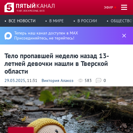
ЭФИР
9 АВГ, ВОСКРЕСЕНЬЕ, 18:35
ВСЕ НОВОСТИ
В МИРЕ
В РОССИИ
ОБЩЕСТВО
Теперь наш канал доступен в MAX
Присоединяйтесь, не теряйтесь!
Тело пропавшей неделю назад 13-
летней девочки нашли в Тверской
области
29.03.2025
, 11:31
Виктория Алакоз
583
0