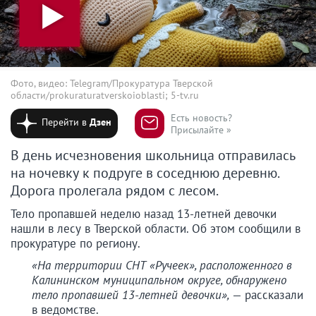
Фото, видео: Telegram/Прокуратура Тверской
области/prokuraturatverskoioblasti; 5-tv.ru
Есть новость?
Перейти в
Дзен
Присылайте »
В день исчезновения школьница отправилась
на ночевку к подруге в соседнюю деревню.
Дорога пролегала рядом с лесом.
Тело пропавшей неделю назад 13-летней девочки
нашли в лесу в Тверской области. Об этом сообщили в
прокуратуре по региону.
«На территории СНТ «Ручеек», расположенного в
Калининском муниципальном округе, обнаружено
тело пропавшей 13-летней девочки»,
— рассказали
в ведомстве.