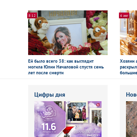
8:12
6 авг
Ей было всего 38: как выглядит
Хозяин 
могила Юлии Началовой спустя семь
раскрыл
лет после смерти
большие
Цифры дня
Нов