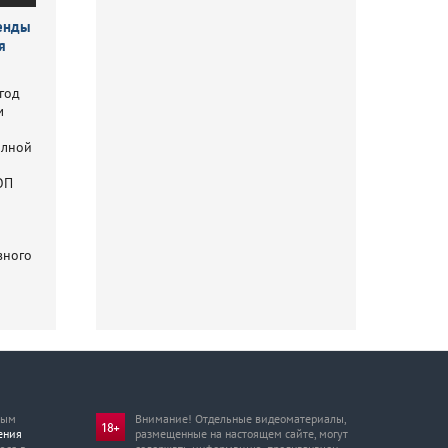
ренды
я
 год
м
олной
ОП
вного
мым
Внимание! Отдельные видеоматериалы,
ения
размещенные на настоящем сайте, могут