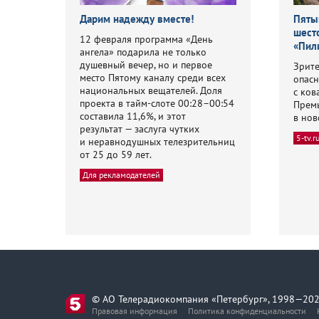
Дарим надежду вместе!
Пяты
шест
12 февраля программа «День
«Пил
ангела» подарила не только
душевный вечер, но и первое
Зрите
место Пятому каналу среди всех
опасн
национальных вещателей. Доля
с ков
проекта в тайм-слоте 00:28–00:54
Прем
составила 11,6%, и этот
в нов
результат — заслуга чутких
5-tv.r
и неравнодушных телезрительниц
от 25 до 59 лет.
Для рекламодателей
© АО Телерадиокомпания «Петербург», 1998—202
Правовая информация
Политика конфиденциальности