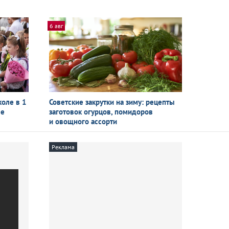
6 авг
коле в 1
Советские закрутки на зиму: рецепты
ые
заготовок огурцов, помидоров
и овощного ассорти
Реклама