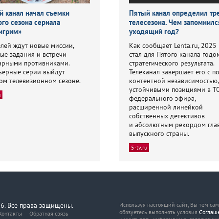
й канал начал съемки
Пятый канал определил т
ого сезона сериала
телесезона. Чем запомнилс
игрим»
уходящий год?
лей ждут новые миссии,
Как сообщает Lenta.ru, 2025
ые задания и встречи
стал для Пятого канала годо
арными противниками.
стратегического результата.
ьерные серии выйдут
Телеканал завершает его с п
ом телевизионном сезоне.
контентной независимостью,
устойчивыми позициями в Т
u
федерального эфира,
расширенной линейкой
собственных детективов
и абсолютным рекордом гла
выпускного страны.
5-tv.ru
6. Все права защищены.
Используя настоящий сайт, Вы тем са
обязуетесь выполнять условия
Соглаш
Контакты
Обратная связь