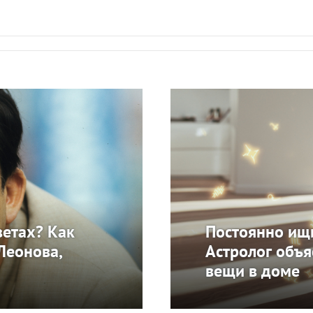
ветах? Как
Постоянно ищ
Леонова,
Астролог объя
вещи в доме