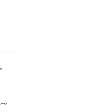
ми
ства