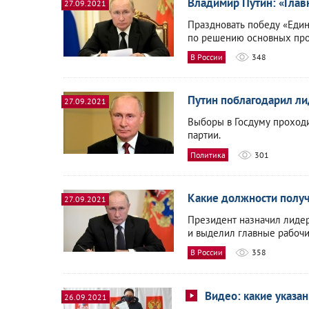
Владимир Путин: «Глав
27.09.2021
Праздновать победу «Един
по решению основных про
В России
348
Путин поблагодарил ли
27.09.2021
Выборы в Госдуму проходи
партии.
Политика
301
Какие должности получ
27.09.2021
Президент назначил лиде
и выделил главные рабочи
В России
358
Видео: какие указа
26.09.2021