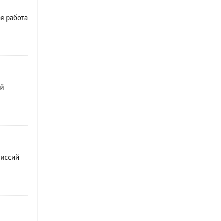
я работа
ей
миссий