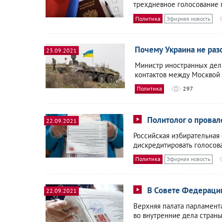
трехдневное голосование 
Политика
Эфирная новость
Почему Украина не раз
23.09.2021
Министр иностранных дел
контактов между Москвой
Политика
297
Политолог о провал
22.09.2021
Российская избирательная
дискредитировать голосова
Политика
Эфирная новость
В Совете Федераци
22.09.2021
Верхняя палата парламент
во внутренние дела страны