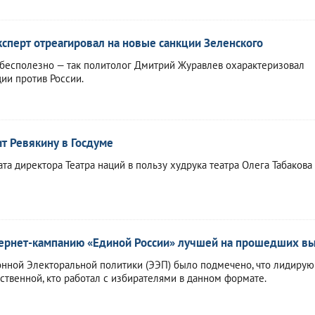
ксперт отреагировал на новые санкции Зеленского
 бесполезно — так политолог Дмитрий Журавлев охарактеризовал
ии против России.
т Ревякину в Госдуме
та директора Театра наций в пользу худрука театра Олега Табакова
тернет-кампанию «Единой России» лучшей на прошедших в
онной Электоральной политики (ЭЭП) было подмечено, что лидиру
ственной, кто работал с избирателями в данном формате.