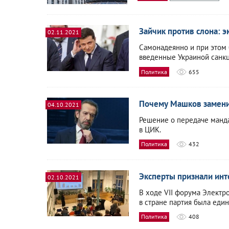
Зайчик против слона: э
02.11.2021
Самонадеянно и при этом
введенные Украиной санкц
Политика
655
Почему Машков замени
04.10.2021
Решение о передаче манда
в ЦИК.
Политика
432
Эксперты признали ин
02.10.2021
В ходе VII форума Электр
в стране партия была един
Политика
408