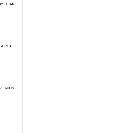
дент дал
ом его
нальных