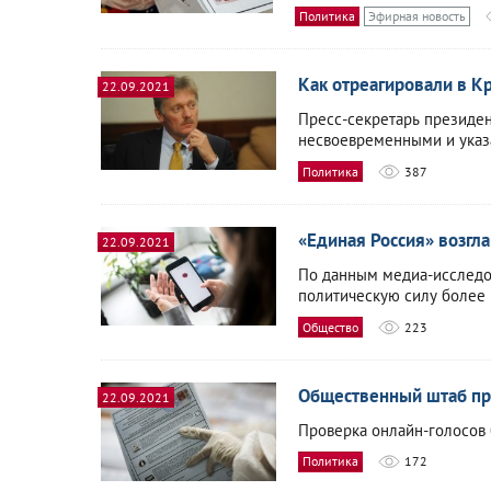
Политика
Эфирная новость
Как отреагировали в К
22.09.2021
Пресс-секретарь президен
несвоевременными и указа
Политика
387
«Единая Россия» возгл
22.09.2021
По данным медиа-исследо
политическую силу более 
Общество
223
Общественный штаб пре
22.09.2021
Проверка онлайн-голосов 
Политика
172