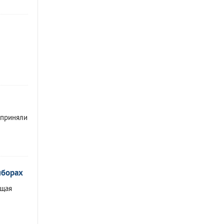
 приняли
ыборах
ющая