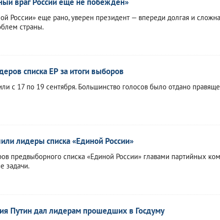
ный враг России еще не побежден»
ой России» еще рано, уверен президент — впереди долгая и сложна
блем страны.
деров списка ЕР за итоги выборов
ли с 17 по 19 сентября. Большинство голосов было отдано правящ
или лидеры списка «Единой России»
ров предвыборного списка «Единой России» главами партийных ко
е задачи.
ния Путин дал лидерам прошедших в Госдуму