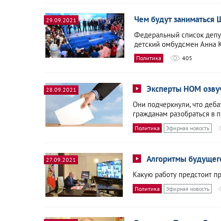
Чем будут заниматься 
29.09.2021
Федеральный список депут
детский омбудсмен Анна К
Политика
405
Эксперты НОМ озвуч
28.09.2021
Они подчеркнули, что деб
гражданам разобраться в 
Политика
Эфирная новость
Алгоритмы будущего
27.09.2021
Какую работу предстоит п
Политика
Эфирная новость