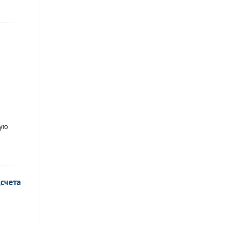
ную
счета