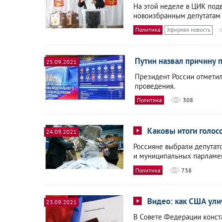
На этой неделе в ЦИК под
новоизбранным депутатам 
Политика
Эфирная новость
Путин назвал причину 
25.09.2021
Президент России отметил
проведения.
Политика
308
Каковы итоги голос
24.09.2021
Россияне выбрали депутато
и муниципальных парламе
Политика
738
Видео: как США ули
23.09.2021
В Совете Федерации конст