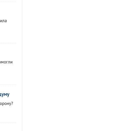
вила
омогли
думу
торону?