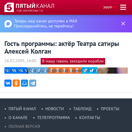
ЭФИР
9 АВГ, ВОСКРЕСЕНЬЕ, 7:51
Теперь наш канал доступен в MAX
Присоединяйтесь, не теряйтесь!
Гость программы: актёр Театра сатиры
Алексей Колган
26.07.2009, 14:00
В нашу гавань заходили корабли
ВКонтакте
Telegram
Одноклассники
Twitter
ПЯТЫЙ КАНАЛ
НОВОСТИ
ТАБЛОИД
ПРОЕКТЫ
О КАНАЛЕ
ТЕЛЕПРОГРАММА
КОНТАКТЫ
ПОЛНАЯ ВЕРСИЯ