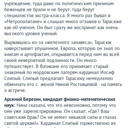
учреждение, туда даже по политическим причинам
беженцев не брали и не берут, туда берут
специалистов экстра-класса. Я много раз бывал в
«Метрополитане» и слышал много отзывов о Тарасюке
как об ученом. Он был сразу же воспринят как очень
высокого уровня ученый.
Вырвавшись из-за «железного занавеса», Тарасюк
наверстывает упущенное. Европа, которую он знал по
книгам и артефактам, открывается перед ним во всей
своей невероятной подлинности. Он много
путешествует. В Ватикане его принимает старый
знакомый по мордовским лагерям кардинал Иосиф
Слипый. Слипый предлагает Тарасюку немедленно
обвенчать его с женой Ниной Ростовцевой - на память
о встрече.
Арсений Березин, кандидат физико-математических
наук:
Нина сказала, что это невозможно, потому что
они уже зарегистрированы. Он сказал: «Где? Ваш
советский брак? Он не имеет никакой силы в глазах
святой церкви!». Кардинал Слипый торжественно их