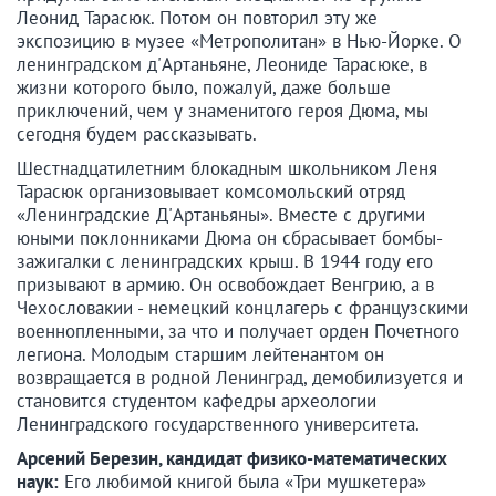
Леонид Тарасюк. Потом он повторил эту же
экспозицию в музее «Метрополитан» в Нью-Йорке. О
ленинградском д'Артаньяне, Леониде Тарасюке, в
жизни которого было, пожалуй, даже больше
приключений, чем у знаменитого героя Дюма, мы
сегодня будем рассказывать.
Шестнадцатилетним блокадным школьником Леня
Тарасюк организовывает комсомольский отряд
«Ленинградские Д'Артаньяны». Вместе с другими
юными поклонниками Дюма он сбрасывает бомбы-
зажигалки с ленинградских крыш. В 1944 году его
призывают в армию. Он освобождает Венгрию, а в
Чехословакии - немецкий концлагерь с французскими
военнопленными, за что и получает орден Почетного
легиона. Молодым старшим лейтенантом он
возвращается в родной Ленинград, демобилизуется и
становится студентом кафедры археологии
Ленинградского государственного университета.
Арсений Березин, кандидат физико-математических
наук:
Его любимой книгой была «Три мушкетера»