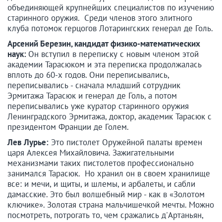
объединяющей крупнейших специалистов по изучению
старинного оружия. Среди членов этого элитного
клуба потомок герцогов Лотарингских генерал де Голь.
Арсений Березин, кандидат физико-математических
наук:
Он вступил в переписку с новым членом этой
академии Тарасюком и эта переписка продолжалась
вплоть до 60-х годов. Они переписывались,
переписывались - сначала младший сотрудник
Эрмитажа Тарасюк и генерал де Голь, а потом
переписывались уже куратор старинного оружия
Ленинградского Эрмитажа, доктор, академик Тарасюк с
президентом Франции де Голем.
Лев Лурье:
Это пистолет Оружейной палаты времен
царя Алексея Михайловича. Зажигательными
механизмами таких пистолетов профессионально
занимался Тарасюк. Но хранил он в своем хранилище
все: и мечи, и щиты, и шлемы, и арбалеты, и сабли
дамасские. Это был волшебный мир - как в «Золотом
ключике». Золотая страна мальчишечкой мечты. Можно
посмотреть, потрогать то, чем сражались д'Артаньян,