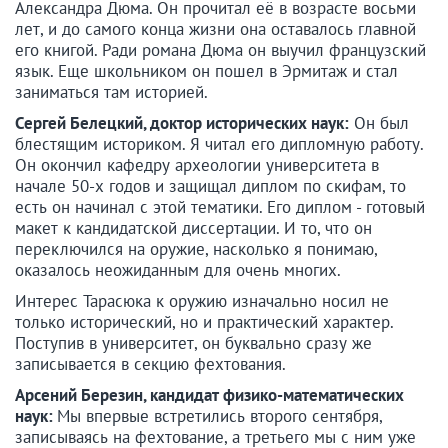
Александра Дюма. Он прочитал её в возрасте восьми
лет, и до самого конца жизни она оставалось главной
его книгой. Ради романа Дюма он выучил французский
язык. Еще школьником он пошел в Эрмитаж и стал
заниматься там историей.
Сергей Белецкий, доктор исторических наук:
Он был
блестящим историком. Я читал его дипломную работу.
Он окончил кафедру археологии университета в
начале 50-х годов и защищал диплом по скифам, то
есть он начинал с этой тематики. Его диплом - готовый
макет к кандидатской диссертации. И то, что он
переключился на оружие, насколько я понимаю,
оказалось неожиданным для очень многих.
Интерес Тарасюка к оружию изначально носил не
только исторический, но и практический характер.
Поступив в университет, он буквально сразу же
записывается в секцию фехтования.
Арсений Березин, кандидат физико-математических
наук:
Мы впервые встретились второго сентября,
записываясь на фехтование, а третьего мы с ним уже