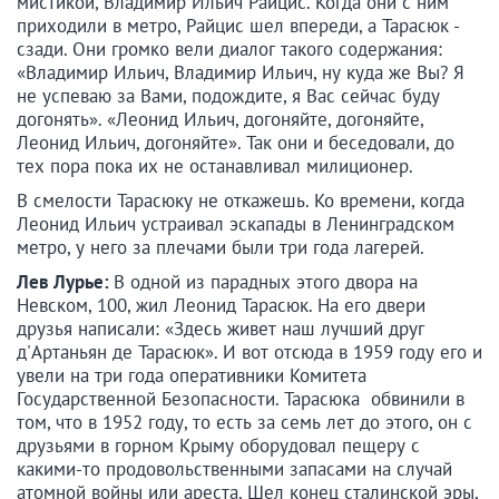
мистикой, Владимир Ильич Райцис. Когда они с ним
приходили в метро, Райцис шел впереди, а Тарасюк -
сзади. Они громко вели диалог такого содержания:
«Владимир Ильич, Владимир Ильич, ну куда же Вы? Я
не успеваю за Вами, подождите, я Вас сейчас буду
догонять». «Леонид Ильич, догоняйте, догоняйте,
Леонид Ильич, догоняйте». Так они и беседовали, до
тех пора пока их не останавливал милиционер.
В смелости Тарасюку не откажешь. Ко времени, когда
Леонид Ильич устраивал эскапады в Ленинградском
метро, у него за плечами были три года лагерей.
Лев Лурье:
В одной из парадных этого двора на
Невском, 100, жил Леонид Тарасюк. На его двери
друзья написали: «Здесь живет наш лучший друг
д'Артаньян де Тарасюк». И вот отсюда в 1959 году его и
увели на три года оперативники Комитета
Государственной Безопасности. Тарасюка обвинили в
том, что в 1952 году, то есть за семь лет до этого, он с
друзьями в горном Крыму оборудовал пещеру с
какими-то продовольственными запасами на случай
атомной войны или ареста. Шел конец сталинской эры,