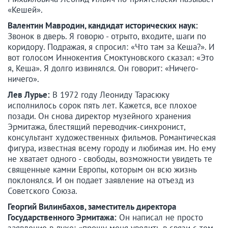
«Кешей».
Валентин Мавродин, кандидат исторических наук:
Звонок в дверь. Я говорю - отрыто, входите, шаги по
коридору. Подражая, я спросил: «Что там за Кеша?». И
вот голосом Иннокентия Смоктуновского сказал: «Это
я, Кеша». Я долго извинялся. Он говорит: «Ничего-
ничего».
Лев Лурье:
В 1972 году Леониду Тарасюку
исполнилось сорок пять лет. Кажется, все плохое
позади. Он снова директор музейного хранения
Эрмитажа, блестящий переводчик-синхронист,
консультант художественных фильмов. Романтическая
фигура, известная всему городу и любимая им. Но ему
не хватает одного - свободы, возможности увидеть те
священные камни Европы, которым он всю жизнь
поклонялся. И он подает заявление на отъезд из
Советского Союза.
Георгий Вилинбахов, заместитель директора
Государственного Эрмитажа:
Он написал не просто
заявление в духе: «прошу меня уволить в связи с тем-