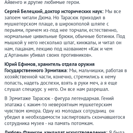
Айвенго и другие любимые герои.
Сергей Белецкий, доктор исторических наук:
Мы все
запоем читали Дюма. Но Тарасюк приходил в
мушкетерском плаще, в широкополой шляпе с
перьями, причем из-под нее торчали, естественно,
нормальные цивильные брюки, обычные ботинки. Под
мышкой у него несколько шпаг, кинжалы, и читал он
нам, пацанам, лекцию под названием «Как и чем
д'Артаньян убивал своих противников».
Юрий Ефимов, хранитель отдела оружия
Государственного Эрмитажа
: Мы, мальчишки, работая в
хозяйственной части, конечно, стремились к нему
попасть, надеть доспехи, взять в руки меч, а я еще
слушал спецкурс у него. Он все нам разрешал.
В Эрмитаже Тарасюк - фигура легендарная. Гений
эпатажа с каким-то невероятным мушкетерским
чувством юмора. Одну из молодых сотрудниц он
убедил в необходимости заспиртовать скончавшегося
сотрудника музея - на память потомкам.
Любовь Фаинсон, кандидат искусствоведения:
Я была