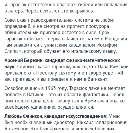
и Тарасюк естественно опасался гибели или попадания
в лагерь. Через семь лет это вскрылось.
Советская правоохранительная система не любит
оправданий, и не смотря на протест прокурора
обвинительный приговор остается в силе. Срок
Тарасюк отбывает сперва в Тайшете, затем в Мордовии.
Там знакомится с униатским кардиналом Иосифом
Слипым, который обучает его итальянскому языку.
Арсений Березин, кандидат физико-математических
наук:
Слипый сказал Тарасюку как-то, что Папа Римский
призвал его к Престолу святому и он скоро уедет: «Я
вас приглашу, и вы приедете к нам в Ватикан».
Освободившись в 1963 году, Тарасюк даже не мечтает
попасть в Ватикан - это из области фантастики. Перед
ним только одна цель - вернуться в Эрмитаж и она, ко
всеобщему удивлению, осуществляется.
Любовь Фаинсон, кандидат искусствоведения:
У нас
был необыкновенный директор, Михаил Илларионович
Артамонов. Это был археолог и человек больших