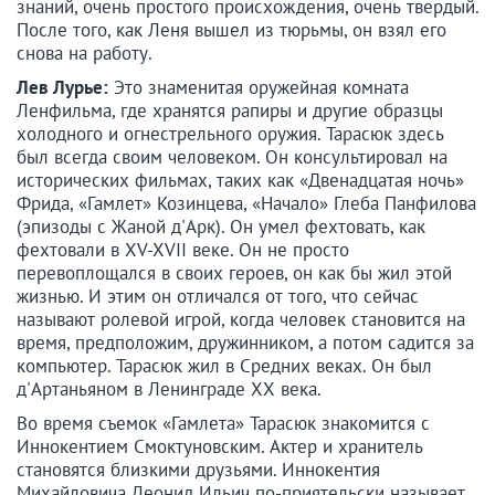
знаний, очень простого происхождения, очень твердый.
После того, как Леня вышел из тюрьмы, он взял его
снова на работу.
Лев Лурье:
Это знаменитая оружейная комната
Ленфильма, где хранятся рапиры и другие образцы
холодного и огнестрельного оружия. Тарасюк здесь
был всегда своим человеком. Он консультировал на
исторических фильмах, таких как «Двенадцатая ночь»
Фрида, «Гамлет» Козинцева, «Начало» Глеба Панфилова
(эпизоды с Жаной д'Арк). Он умел фехтовать, как
фехтовали в XV-XVII веке. Он не просто
перевоплощался в своих героев, он как бы жил этой
жизнью. И этим он отличался от того, что сейчас
называют ролевой игрой, когда человек становится на
время, предположим, дружинником, а потом садится за
компьютер. Тарасюк жил в Средних веках. Он был
д'Артаньяном в Ленинграде ХХ века.
Во время съемок «Гамлета» Тарасюк знакомится с
Иннокентием Смоктуновским. Актер и хранитель
становятся близкими друзьями. Иннокентия
Михайловича Леонид Ильич по-приятельски называет