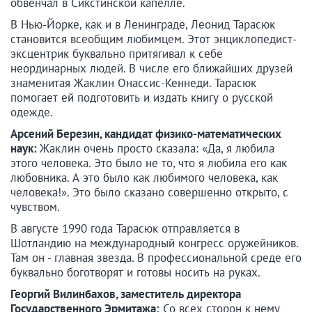
обвенчал в Сикстинской капелле.
В Нью-Йорке, как и в Ленинграде, Леонид Тарасюк
становится всеобщим любимцем. Этот энциклопедист-
эксцентрик буквально притягивал к себе
неординарных людей. В числе его ближайших друзей
знаменитая Жаклин Онассис-Кеннеди. Тарасюк
помогает ей подготовить и издать книгу о русской
одежде.
Арсений Березин, кандидат физико-математических
наук:
Жаклин очень просто сказала: «Да, я любила
этого человека. Это было не то, что я любила его как
любовника. А это было как любимого человека, как
человека!». Это было сказано совершенно открыто, с
чувством.
В августе 1990 года Тарасюк отправляется в
Шотландию на международный конгресс оружейников.
Там он - главная звезда. В профессиональной среде его
буквально боготворят и готовы носить на руках.
Георгий Вилинбахов, заместитель директора
Государственного Эрмитажа:
Со всех сторон к нему