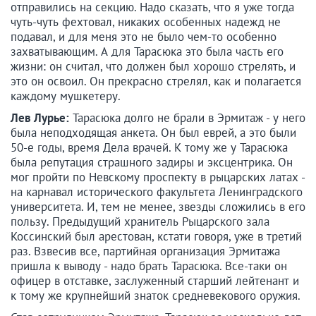
отправились на секцию. Надо сказать, что я уже тогда
чуть-чуть фехтовал, никаких особенных надежд не
подавал, и для меня это не было чем-то особенно
захватывающим. А для Тарасюка это была часть его
жизни: он считал, что должен был хорошо стрелять, и
это он освоил. Он прекрасно стрелял, как и полагается
каждому мушкетеру.
Лев Лурье:
Тарасюка долго не брали в Эрмитаж - у него
была неподходящая анкета. Он был еврей, а это были
50-е годы, время Дела врачей. К тому же у Тарасюка
была репутация страшного задиры и эксцентрика. Он
мог пройти по Невскому проспекту в рыцарских латах -
на карнавал исторического факультета Ленинградского
университета. И, тем не менее, звезды сложились в его
пользу. Предыдущий хранитель Рыцарского зала
Коссинский был арестован, кстати говоря, уже в третий
раз. Взвесив все, партийная организация Эрмитажа
пришла к выводу - надо брать Тарасюка. Все-таки он
офицер в отставке, заслуженный старший лейтенант и
к тому же крупнейший знаток средневекового оружия.