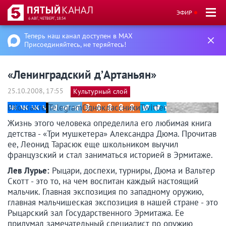
ЭФИР
6 АВГ, ЧЕТВЕРГ, 18:54
Теперь наш канал доступен в MAX
Присоединяйтесь, не теряйтесь!
«Ленинградский д’Артаньян»
25.10.2008, 17:55
Культурный слой
ВКонтакте
Telegram
Одноклассники
Twitter
Жизнь этого человека определила его любимая книга
детства - «Три мушкетера» Александра Дюма. Прочитав
ее, Леонид Тарасюк еще школьником выучил
французский и стал заниматься историей в Эрмитаже.
Лев Лурье:
Рыцари, доспехи, турниры, Дюма и Вальтер
Скотт - это то, на чем воспитан каждый настоящий
мальчик. Главная экспозиция по западному оружию,
главная мальчишеская экспозиция в нашей стране - это
Рыцарский зал Государственного Эрмитажа. Ее
придумал замечательный специалист по оружию