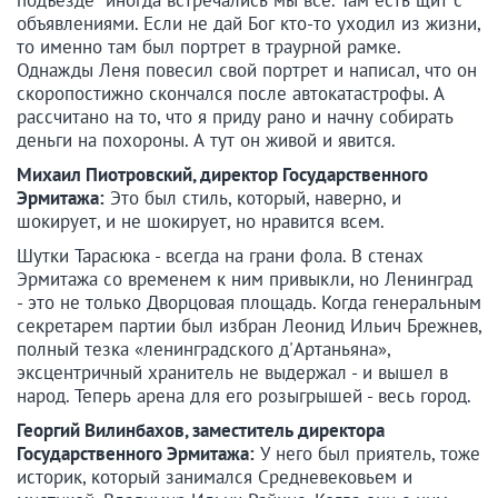
объявлениями. Если не дай Бог кто-то уходил из жизни,
то именно там был портрет в траурной рамке.
Однажды Леня повесил свой портрет и написал, что он
скоропостижно скончался после автокатастрофы. А
рассчитано на то, что я приду рано и начну собирать
деньги на похороны. А тут он живой и явится.
Михаил Пиотровский, директор Государственного
Эрмитажа:
Это был стиль, который, наверно, и
шокирует, и не шокирует, но нравится всем.
Шутки Тарасюка - всегда на грани фола. В стенах
Эрмитажа со временем к ним привыкли, но Ленинград
- это не только Дворцовая площадь. Когда генеральным
секретарем партии был избран Леонид Ильич Брежнев,
полный тезка «ленинградского д'Артаньяна»,
эксцентричный хранитель не выдержал - и вышел в
народ. Теперь арена для его розыгрышей - весь город.
Георгий Вилинбахов, заместитель директора
Государственного Эрмитажа:
У него был приятель, тоже
историк, который занимался Средневековьем и