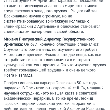
Став сотрудником Эрмитажа, Тарасюк за несколько лет
создает не имеющую аналогов в мире экспозицию
средневекового западного оружия - Рыцарский зал.
Досконально изучив огромную, но не
систематизированную эрмитажную коллекцию,
«ленинградский д'Артаньян» в одночасье становится
специалистом номер один в своей области.
Михаил Пиотровский, директор Государственного
Эрмитажа:
Он был, конечно, блестящий специалист.
Оружие - это романтично, но изучение его требует
много сил и времени. Нужно знать две вещи: как все
это работает и как это вписывается в историко-
культурный контекст времени. Так что изучение оружия
требует громаднейшей эрудиции и очень цепкого
мозга и взгляда.
Профессиональная карьера Тарасюка в 50-ые годы -
парадокс. В Эрмитаже он - скромный «МНС», младший
научный сотрудник, - это низшая каста в советской
академической иерархии. В то же время Леонид
Тарасюк - первый советский ученый, избранный в
действительные члены туринской Академии Марчиано,