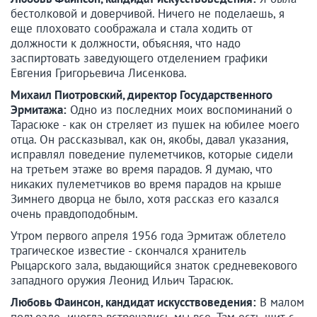
бестолковой и доверчивой. Ничего не поделаешь, я
еще плоховато соображала и стала ходить от
должности к должности, объясняя, что надо
заспиртовать заведующего отделением графики
Евгения Григорьевича Лисенкова.
Михаил Пиотровский, директор Государственного
Эрмитажа:
Одно из последних моих воспоминаний о
Тарасюке - как он стреляет из пушек на юбилее моего
отца. Он рассказывал, как он, якобы, давал указания,
исправлял поведение пулеметчиков, которые сидели
на третьем этаже во время парадов. Я думаю, что
никаких пулеметчиков во время парадов на крыше
Зимнего дворца не было, хотя рассказ его казался
очень правдоподобным.
Утром первого апреля 1956 года Эрмитаж облетело
трагическое известие - скончался хранитель
Рыцарского зала, выдающийся знаток средневекового
западного оружия Леонид Ильич Тарасюк.
Любовь Фаинсон, кандидат искусствоведения:
В малом
подъезде иногда встречались мы все. Там есть щит с