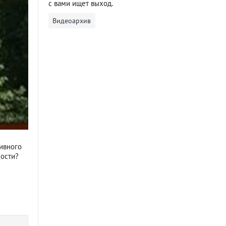
с вами ищет выход.
Видеоархив
тивного
мости?