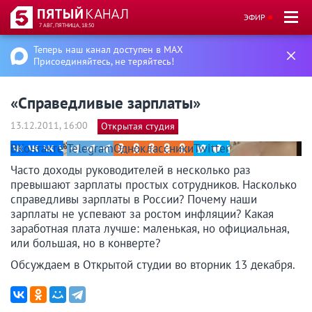
ЭФИР
7 АВГ, ПЯТНИЦА, 18:50
Теперь наш канал доступен в MAX
Присоединяйтесь, не теряйтесь!
«Справедливые зарплаты»
13.12.2011, 16:00
Открытая студия
ВКонтакте
Telegram
Одноклассники
Twitter
Часто доходы руководителей в несколько раз
превышают зарплаты простых сотрудников. Насколько
справедливы зарплаты в России? Почему наши
зарплаты не успевают за ростом инфляции? Какая
заработная плата лучше: маленькая, но официальная,
или большая, но в конверте?
Обсуждаем в Открытой студии во вторник 13 декабря.