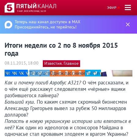
ЭФИР
9 АВГ, ВОСКРЕСЕНЬЕ, 16:19
Теперь наш канал доступен в MAX
Присоединяйтесь, не теряйтесь!
Итоги недели со 2 по 8 ноября 2015
года
08.11.2015, 18:00
Известия. Главное
ВКонтакте
Telegram
Одноклассники
Twitter
Как и почему погиб Аэробус А321?
О чём рассказали, и
о чём ещё расскажут следователям «чёрные» ящики
разбившегося лайнера?
Большой куш.
По каким схемам скромный бизнесмен
Александр Григорьев вывел за рубеж 50 миллиардов
долларов?
Попасть в новую украинскую историю или вляпаться в
неё?
Как один из идеологов и спонсоров Майдана в
одночасье стал кровавым злодеем и врагом Украины?