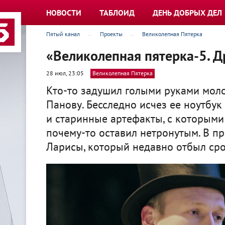
НОВОСТИ
ТАБЛОИД
ДЕНЬ ДОБРЫХ ДЕЛ
Пятый канал
Проекты
Великолепная Пятерка
«Великолепная пятерка-5. Д
28 июл, 23:05
Великолепная Пятерка
Кто-то задушил голыми руками моло
Панову. Бесследно исчез ее ноутбу
и старинные артефакты, с которыми
почему-то оставил нетронутым. В пр
Ларисы, который недавно отбыл сро