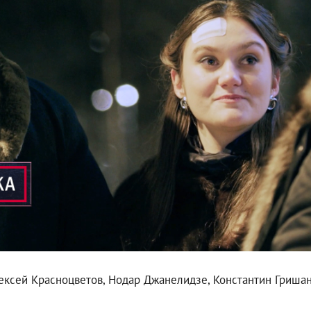
ексей Красноцветов, Нодар Джанелидзе, Константин Гришан