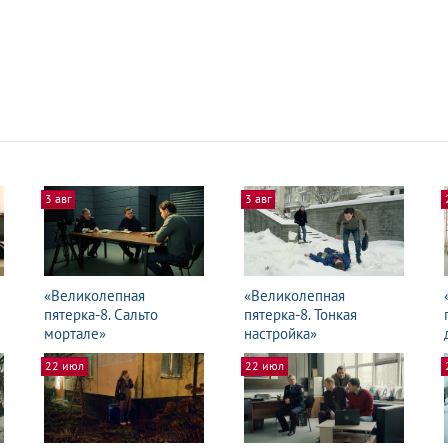
3 авг
3 авг
«Великолепная
«Великолепная
пятерка-8. Сальто
пятерка-8. Тонкая
мортале»
настройка»
22 июл
22 июл