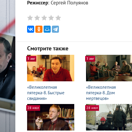
Режиссер
: Сергей Полуянов
Смотрите также
3 авг
3 авг
«Великолепная
«Великолепная
пятерка-8. Быстрые
пятерка-8. Дом
свидания»
мертвецов»
28 июл
28 июл