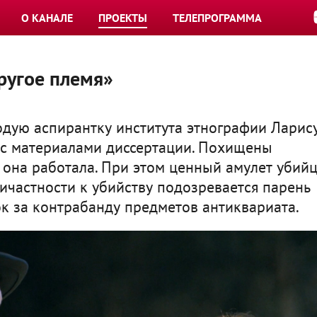
О КАНАЛЕ
ПРОЕКТЫ
ТЕЛЕПРОГРАММА
ругое племя»
дую аспирантку института этнографии Ларис
к с материалами диссертации. Похищены
 она работала. При этом ценный амулет убий
ичастности к убийству подозревается парень
к за контрабанду предметов антиквариата.