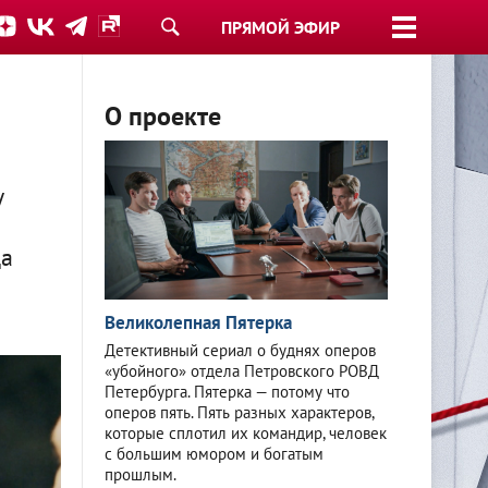
ПРЯМОЙ ЭФИР
О проекте
у
ца
Великолепная Пятерка
Детективный сериал о буднях оперов
«убойного» отдела Петровского РОВД
Петербурга. Пятерка — потому что
оперов пять. Пять разных характеров,
которые сплотил их командир, человек
с большим юмором и богатым
прошлым.