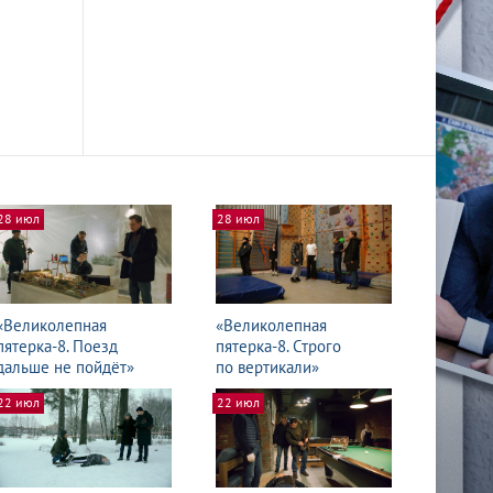
28 июл
28 июл
«Великолепная
«Великолепная
пятерка-8. Поезд
пятерка-8. Строго
дальше не пойдёт»
по вертикали»
22 июл
22 июл