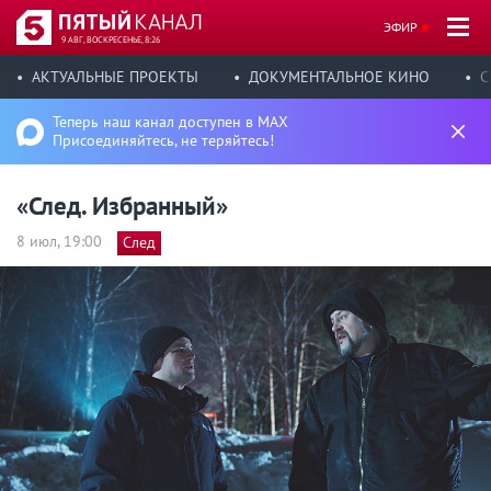
ЭФИР
9 АВГ, ВОСКРЕСЕНЬЕ, 8:26
АКТУАЛЬНЫЕ ПРОЕКТЫ
ДОКУМЕНТАЛЬНОЕ КИНО
С
Теперь наш канал доступен в MAX
Присоединяйтесь, не теряйтесь!
«След. Избранный»
8 июл, 19:00
След