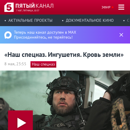
ЭФИР
7 АВГ, ПЯТНИЦА, 10:37
АКТУАЛЬНЫЕ ПРОЕКТЫ
ДОКУМЕНТАЛЬНОЕ КИНО
С
Теперь наш канал доступен в MAX
Присоединяйтесь, не теряйтесь!
«Наш спецназ. Ингушетия. Кровь земли»
8 мая, 23:55
Наш спецназ