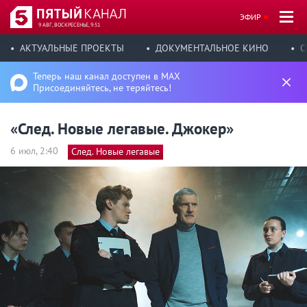
ЭФИР
9 АВГ, ВОСКРЕСЕНЬЕ, 9:51
АКТУАЛЬНЫЕ ПРОЕКТЫ
ДОКУМЕНТАЛЬНОЕ КИНО
С
Теперь наш канал доступен в MAX
Присоединяйтесь, не теряйтесь!
«След. Новые легавые. Джокер»
6 июл, 2:40
След. Новые легавые