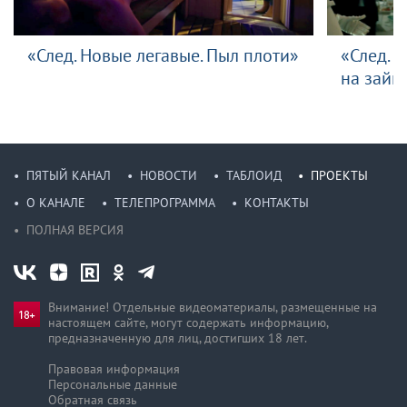
«След. Новые легавые. Пыл плоти»
«След. 
на зайц
ПЯТЫЙ КАНАЛ
НОВОСТИ
ТАБЛОИД
ПРОЕКТЫ
О КАНАЛЕ
ТЕЛЕПРОГРАММА
КОНТАКТЫ
ПОЛНАЯ ВЕРСИЯ
Внимание! Отдельные видеоматериалы, размещенные на
настоящем сайте, могут содержать информацию,
предназначен­ную для лиц, достигших 18 лет.
Правовая информация
Персональные данные
Обратная связь