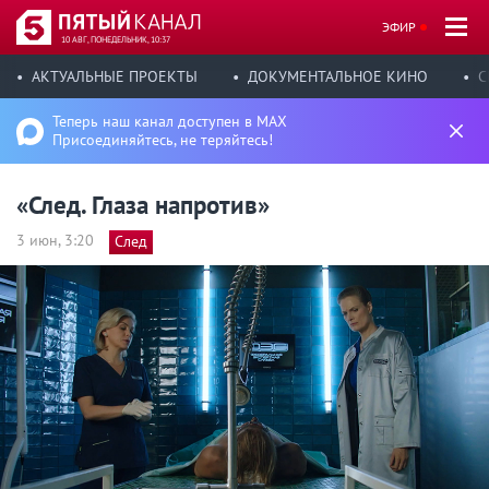
ЭФИР
10 АВГ, ПОНЕДЕЛЬНИК, 10:37
АКТУАЛЬНЫЕ ПРОЕКТЫ
ДОКУМЕНТАЛЬНОЕ КИНО
С
Теперь наш канал доступен в MAX
Присоединяйтесь, не теряйтесь!
«След. Глаза напротив»
3 июн, 3:20
След