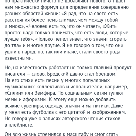
но практически ничего не добавляют нового. Он дает
нам множество формул для определения совершенно
разных областей жизни: «Я рад, что на свете есть
расстояния более немыслимые, чем между тобой
и мною», «Человек есть то, что он читает», «Жить
просто: надо только понимать, что есть люди, которые
лучше тебя», «Только пепел знает, что значит сгореть
до тла» и многие другие. Я не говорю о том, что они
ушли в народ, но, так или иначе, стали своего рода
известными.
Но, на известность работает не только главный продукт
писателя — слово. Бродский давно стал брендом.
На его стихи есть песни у многих популярных
музыкальных коллективов и исполнителей, например,
«Сплин» или Земфира. По социальным сетям гуляют
мемы и афоризмы. К этому еще можно добавить
всякие сувениры, одежду, значки и магнитики. Даже
у меня есть футболка с его цитатой и изображением.
Не говоря уже о записях авторского чтения стихов
в плейлисте.
Он всю жизнь стремился к масштабу и смог стать