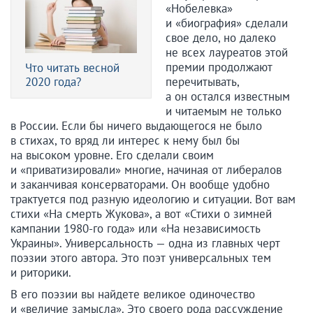
«Нобелевка»
и «биография» сделали
свое дело, но далеко
не всех лауреатов этой
премии продолжают
Что читать весной
2020 года?
перечитывать,
а он остался известным
и читаемым не только
в России. Если бы ничего выдающегося не было
в стихах, то вряд ли интерес к нему был бы
на высоком уровне. Его сделали своим
и «приватизировали» многие, начиная от либералов
и заканчивая консерваторами. Он вообще удобно
трактуется под разную идеологию и ситуации. Вот вам
стихи «На смерть Жукова», а вот «Стихи о зимней
кампании 1980-го года» или «На независимость
Украины». Универсальность — одна из главных черт
поэзии этого автора. Это поэт универсальных тем
и риторики.
В его поэзии вы найдете великое одиночество
и «величие замысла». Это своего рода рассуждение