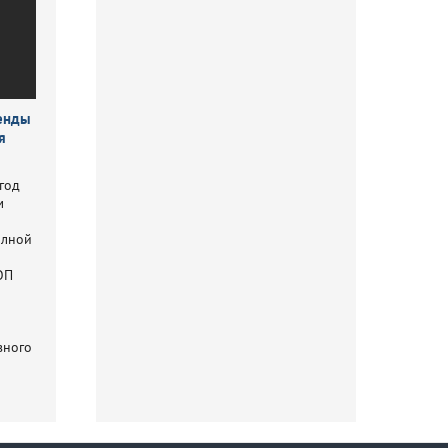
ренды
я
 год
м
олной
ОП
вного