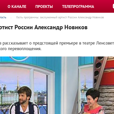
О КАНАЛЕ
ПРОЕКТЫ
ТЕЛЕПРОГРАММА
гость
Гость программы: заслуженный артист России Александр Новиков
ртист России Александр Новиков
 рассказывает о предстоящей премьере в театре Ленсовета
кого перевоплощения.