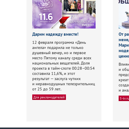
Дарим надежду вместе!
От ра
мене
12 февраля программа «День
Мари
ангела» подарила не только
моде
душевный вечер, но и первое
ценн
место Пятому каналу среди всех
национальных вещателей. Доля
Влиян
проекта в тайм-слоте 00:28–00:54
и общ
составила 11,6%, и этот
предс
результат — заслуга чутких
креат
и неравнодушных телезрительниц
созда
от 25 до 59 лет.
и ана
Для рекламодателей
5-tv.r