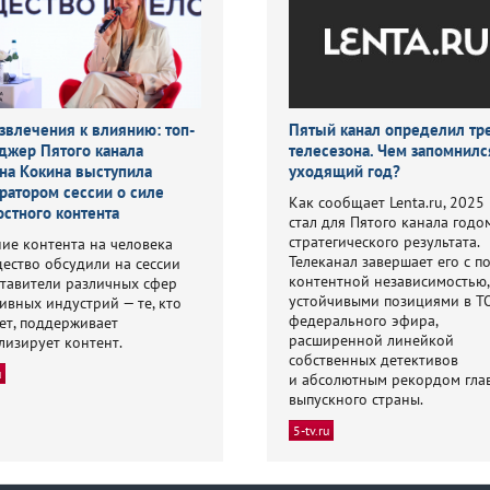
звлечения к влиянию: топ-
Пятый канал определил т
джер Пятого канала
телесезона. Чем запомнилс
на Кокина выступила
уходящий год?
ратором сессии о силе
Как сообщает Lenta.ru, 2025
остного контента
стал для Пятого канала годо
стратегического результата.
ие контента на человека
Телеканал завершает его с п
ество обсудили на сессии
контентной независимостью,
тавители различных сфер
устойчивыми позициями в Т
ивных индустрий — те, кто
федерального эфира,
ет, поддерживает
расширенной линейкой
лизирует контент.
собственных детективов
u
и абсолютным рекордом гла
выпускного страны.
5-tv.ru