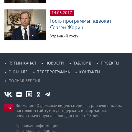
14.03.2017
Гость программы: адвокат
Сергей Жорин
Утренний гость
ПЯТЫЙ КАНАЛ
НОВОСТИ
ТАБЛОИД
ПРОЕКТЫ
О КАНАЛЕ
ТЕЛЕПРОГРАММА
КОНТАКТЫ
ПОЛНАЯ ВЕРСИЯ
Внимание! Отдельные видеоматериалы, размещенные на
настоящем сайте, могут содержать информацию,
предназначен­ную для лиц, достигших 18 лет.
Правовая информация
Персональные данные