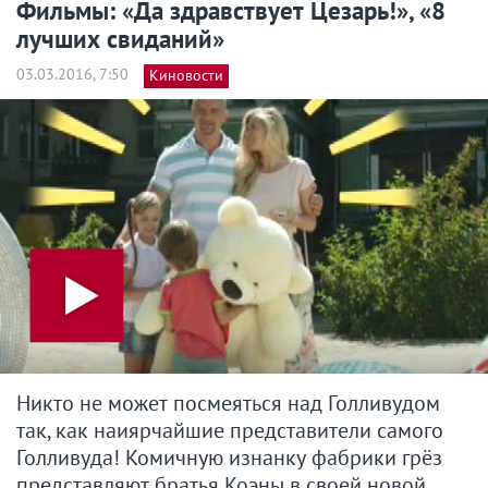
Фильмы: «Да здравствует Цезарь!», «8
лучших свиданий»
03.03.2016, 7:50
Киновости
Никто не может посмеяться над Голливудом
так, как наиярчайшие представители самого
Голливуда! Комичную изнанку фабрики грёз
представляют братья Коэны в своей новой