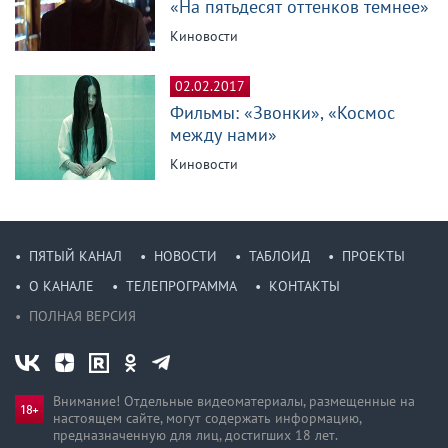
«На пятьдесят оттенков темнее»
Киновости
02.02.2017
Фильмы: «Звонки», «Космос
между нами»
Киновости
ПЯТЫЙ КАНАЛ
НОВОСТИ
ТАБЛОИД
ПРОЕКТЫ
О КАНАЛЕ
ТЕЛЕПРОГРАММА
КОНТАКТЫ
ПОЛНАЯ ВЕРСИЯ
Внимание! Отдельные видеоматериалы, размещенные на
настоящем сайте, могут содержать информацию,
предназначен­ную для лиц, достигших 18 лет.