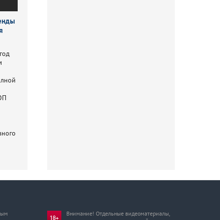
ренды
я
 год
м
олной
ОП
вного
мым
Внимание! Отдельные видеоматериалы,