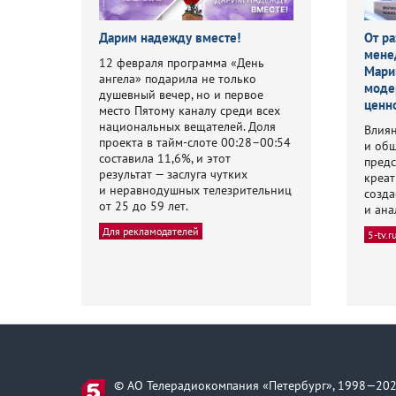
Дарим надежду вместе!
От ра
мене
12 февраля программа «День
Мари
ангела» подарила не только
моде
душевный вечер, но и первое
ценн
место Пятому каналу среди всех
национальных вещателей. Доля
Влиян
проекта в тайм-слоте 00:28–00:54
и общ
составила 11,6%, и этот
предс
результат — заслуга чутких
креат
и неравнодушных телезрительниц
созда
от 25 до 59 лет.
и ана
Для рекламодателей
5-tv.r
© АО Телерадиокомпания «Петербург», 1998—202