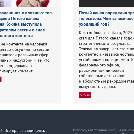
звлечения к влиянию: топ-
Пятый канал определил т
джер Пятого канала
телесезона. Чем запомнилс
на Кокина выступила
уходящий год?
ратором сессии о силе
Как сообщает Lenta.ru, 2025
остного контента
стал для Пятого канала годо
стратегического результата.
ие контента на человека
Телеканал завершает его с п
ество обсудили на сессии
контентной независимостью,
тавители различных сфер
устойчивыми позициями в Т
ивных индустрий — те, кто
федерального эфира,
ет, поддерживает
расширенной линейкой
лизирует контент.
собственных детективов
u
и абсолютным рекордом гла
выпускного страны.
5-tv.ru
6. Все права защищены.
Используя настоящий сайт, Вы тем са