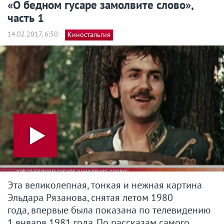
«О бедном гусаре замолвите слово»,
часть 1
14.02.2017, 6:50
Киностальгия
Эта великолепная, тонкая и нежная картина
Эльдара Рязанова, снятая летом 1980
года, впервые была показана по телевидению
1 января 1981 года. По рассказам самого