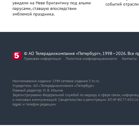
увидели на Неве бригантину под алыми
событий отрасли
парусами, ставшую впоследствии
эмблемой праздника.
© АО Телерадиокомпания «Петербург», 1998—2026. Все п
Правовая информация
Политика конфиденциальности
Контакты
Наименование издания: СМИ сетевое издание 5-tv.ru
Учредитель: АО «Телерадиокомпания «Петербург»
Главный редактор: Н. В. Ильина
Зарегистрировано Федеральной службой по надзору в сфере связи, информа
и массовых коммуникаций. Свидетельство о регистрации ЭЛ № ФС77-69216 о
Адрес и телефон редакции