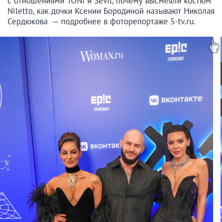
с отношениями TONI и Sevil, почему высмеяли костюм
Niletto, как дочки Ксении Бородиной называют Николая
Сердюкова — подробнее в фоторепортаже 5-tv.ru.