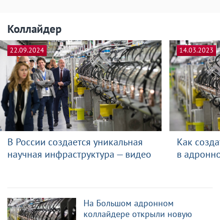
Коллайдер
22.09.2024
14.03.2023
В России создается уникальная
Как созд
научная инфраструктура — видео
в адронн
На Большом адронном
коллайдере открыли новую