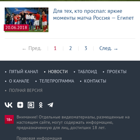
Для тех, кто проспал: яркие
моменты матча Россия — Египет
20.06.2018
← Пред.
1
2
3
След.
→
ПЯТЫЙ КАНАЛ
НОВОСТИ
ТАБЛОИД
ПРОЕКТЫ
О КАНАЛЕ
ТЕЛЕПРОГРАММА
КОНТАКТЫ
ПОЛНАЯ ВЕРСИЯ
Внимание! Отдельные видеоматериалы, размещенные на
настоящем сайте, могут содержать информацию,
предназначен­ную для лиц, достигших 18 лет.
Правовая информация