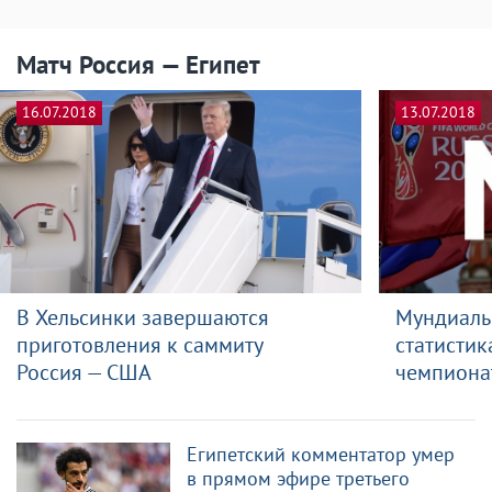
Матч Россия — Египет
16.07.2018
13.07.2018
В Хельсинки завершаются
Мундиаль
приготовления к саммиту
статистик
Россия — США
чемпиона
Египетский комментатор умер
в прямом эфире третьего