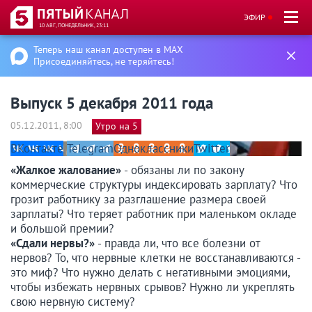
ЭФИР
10 АВГ, ПОНЕДЕЛЬНИК, 23:11
Теперь наш канал доступен в MAX
Присоединяйтесь, не теряйтесь!
Выпуск 5 декабря 2011 года
05.12.2011, 8:00
Утро на 5
ВКонтакте
Telegram
Одноклассники
Twitter
«Жалкое жалование»
- обязаны ли по закону
коммерческие структуры индексировать зарплату? Что
грозит работнику за разглашение размера своей
зарплаты? Что теряет работник при маленьком окладе
и большой премии?
«Сдали нервы?»
- правда ли, что все болезни от
нервов? То, что нервные клетки не восстанавливаются -
это миф? Что нужно делать с негативными эмоциями,
чтобы избежать нервных срывов? Нужно ли укреплять
свою нервную систему?