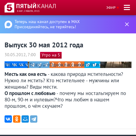
ЭФИР
8 АВГ, СУББОТА, 19:15
Теперь наш канал доступен в MAX
Присоединяйтесь, не теряйтесь!
Выпуск 30 мая 2012 года
30.05.2012, 7:00
Утро на 5
ВКонтакте
Telegram
Одноклассники
Twitter
Месть как она есть
- какова природа мстительности?
Нужно ли мстить? Кто мстительнее - мужчины или
женщины? Виды мести.
О прошлом с любовью
- почему мы ностальгируем по
80-м, 90-м и нулевым?Что мы любим в нашем
прошлом, о чём скучаем?