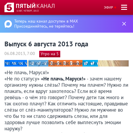
ЭФИР
6 АВГ, ЧЕТВЕРГ, 18:13
Теперь наш канал доступен в MAX
Присоединяйтесь, не теряйтесь!
Выпуск 6 августа 2013 года
06.08.2013, 7:00
Утро на 5
ВКонтакте
Telegram
Одноклассники
Twitter
«Не плачь, Маруся!»
«Не по статусу»
«Не плачь, Маруся!»
- зачем нашему
организму нужны слёзы? Почему мы плачем? Нужно ли
плакать, если вдруг захотелось? Если всё время
ревёшь - о чём это говорит? Почему дети так много и
так охотно плачут? Как отличить настоящие, правдивые
слёзы от слёз-манипуляторов? Нужно ли мужчине во
что бы то ни стало сдерживать слезы, или для
здоровья лучше позволить себе выплеснуть эмоции
наружу?