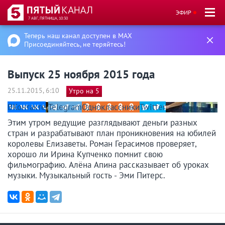
ЭФИР
7 АВГ, ПЯТНИЦА, 10:30
Теперь наш канал доступен в MAX
Присоединяйтесь, не теряйтесь!
Выпуск 25 ноября 2015 года
25.11.2015, 6:10
Утро на 5
ВКонтакте
Telegram
Одноклассники
Twitter
Этим утром ведущие разглядывают деньги разных
стран и разрабатывают план проникновения на юбилей
королевы Елизаветы. Роман Герасимов проверяет,
хорошо ли Ирина Купченко помнит свою
фильмографию. Алёна Апина рассказывает об уроках
музыки. Музыкальный гость - Эми Питерс.