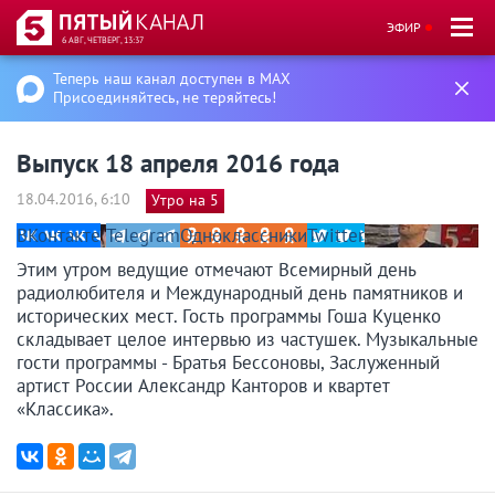
ЭФИР
6 АВГ, ЧЕТВЕРГ, 13:37
Теперь наш канал доступен в MAX
Присоединяйтесь, не теряйтесь!
Выпуск 18 апреля 2016 года
18.04.2016, 6:10
Утро на 5
ВКонтакте
Telegram
Одноклассники
Twitter
Этим утром ведущие отмечают Всемирный день
радиолюбителя и Международный день памятников и
исторических мест. Гость программы Гоша Куценко
складывает целое интервью из частушек. Музыкальные
гости программы - Братья Бессоновы, Заслуженный
артист России Александр Канторов и квартет
«Классика».