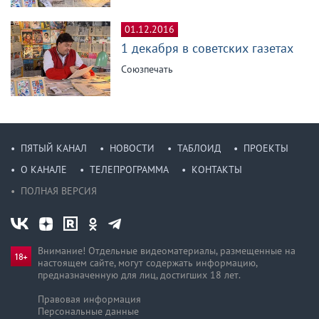
01.12.2016
1 декабря в советских газетах
Союзпечать
ПЯТЫЙ КАНАЛ
НОВОСТИ
ТАБЛОИД
ПРОЕКТЫ
О КАНАЛЕ
ТЕЛЕПРОГРАММА
КОНТАКТЫ
ПОЛНАЯ ВЕРСИЯ
Внимание! Отдельные видеоматериалы, размещенные на
настоящем сайте, могут содержать информацию,
предназначен­ную для лиц, достигших 18 лет.
Правовая информация
Персональные данные