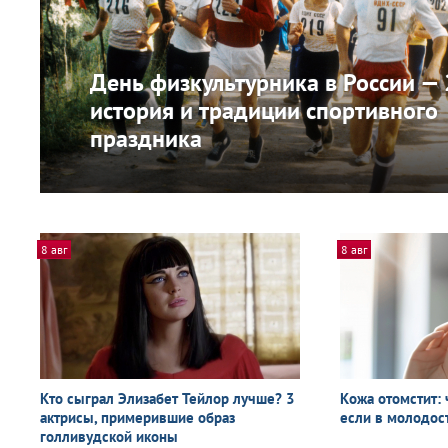
День физкультурника в России —
история и традиции спортивного
праздника
8 авг
8 авг
Кто сыграл Элизабет Тейлор лучше? 3
Кожа отомстит: 
актрисы, примерившие образ
если в молодос
голливудской иконы