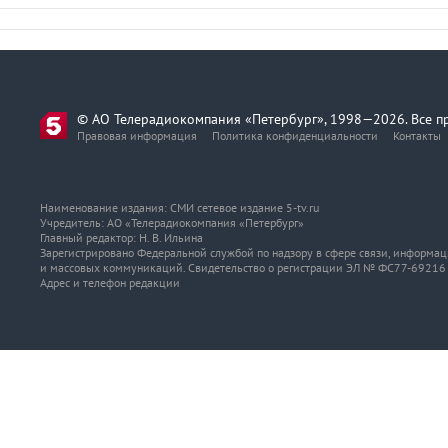
© АО Телерадиокомпания «Петербург», 1998—2026. Все п
Правовая информация
Политика конфиденциальности
Контакты
Наименование издания: СМИ сетевое издание 5-tv.ru
Учредитель: АО «Телерадиокомпания «Петербург»
Главный редактор: Н. В. Ильина
Зарегистрировано Федеральной службой по надзору в сфере связи, информа
и массовых коммуникаций. Свидетельство о регистрации ЭЛ № ФС77-69216 о
Адрес и телефон редакции