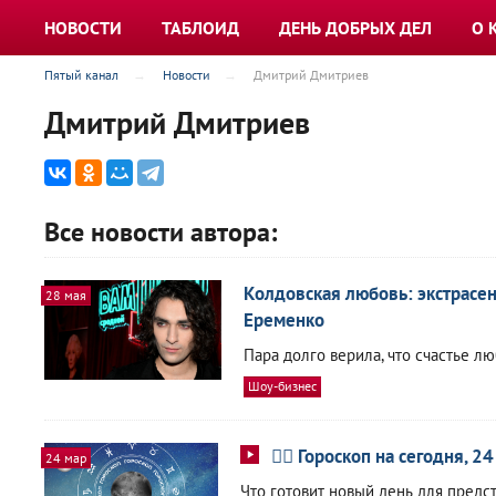
НОВОСТИ
ТАБЛОИД
ДЕНЬ ДОБРЫХ ДЕЛ
О 
Пятый канал
Новости
Дмитрий Дмитриев
Дмитрий Дмитриев
Все новости автора:
Колдовская любовь: экстрасе
28 мая
Еременко
Пара долго верила, что счастье л
Шоу-бизнес
🧙‍♀ Гороскоп на сегодня, 2
24 мар
Что готовит новый день для предс