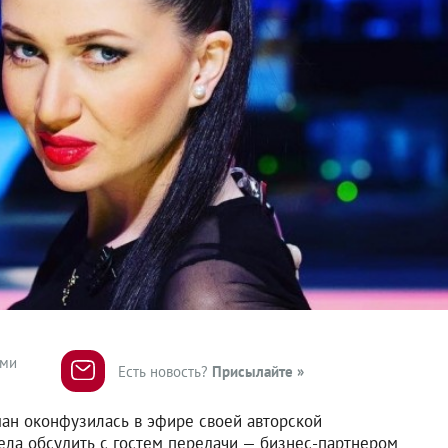
ями
Есть новость?
Присылайте »
ан оконфузилась в эфире своей авторской
ела обсудить с гостем передачи — бизнес-партнером