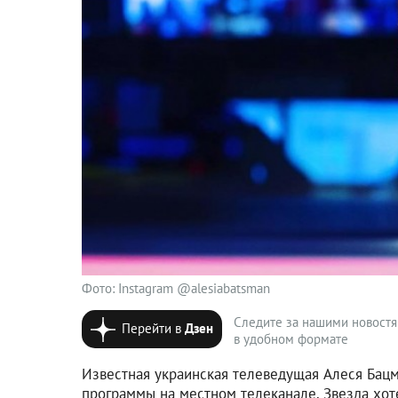
Фото: Instagram @alesiabatsman
Следите за нашими новост
Перейти в
Дзен
в удобном формате
Известная украинская телеведущая Алеся Бацм
программы на местном телеканале. Звезда хот