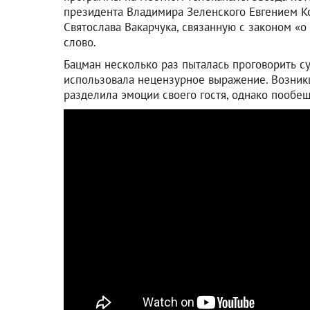
президента Владимира Зеленского Евгением К
Святослава Вакарчука, связанную с законом «о
слово.
Бацман несколько раз пыталась проговорить сут
использовала нецензурное выражение. Возник
разделила эмоции своего гостя, однако пообещ