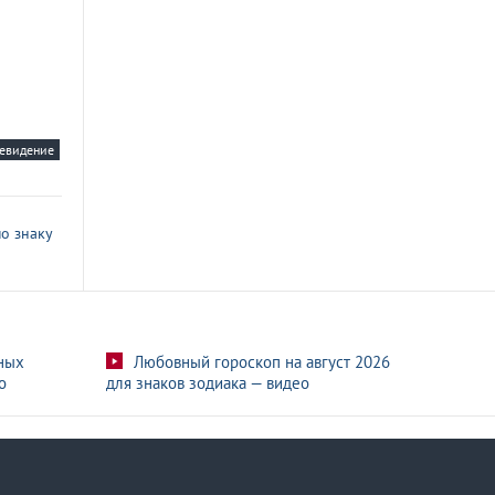
левидение
о знаку
ных
Любовный гороскоп на август 2026
о
для знаков зодиака — видео