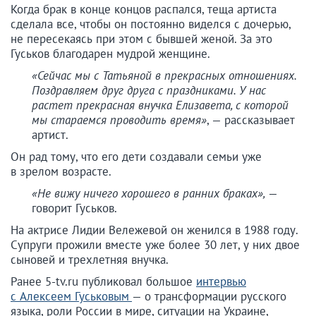
Когда брак в конце концов распался, теща артиста
сделала все, чтобы он постоянно виделся с дочерью,
не пересекаясь при этом с бывшей женой. За это
Гуськов благодарен мудрой женщине.
«Сейчас мы с Татьяной в прекрасных отношениях.
Поздравляем друг друга с праздниками. У нас
растет прекрасная внучка Елизавета, с которой
мы стараемся проводить время»
,
— рассказывает
артист.
Он рад тому, что его дети создавали семьи уже
в зрелом возрасте.
«Не вижу ничего хорошего в ранних браках»
,
—
говорит Гуськов.
На актрисе Лидии Вележевой он женился в 1988 году.
Супруги прожили вместе уже более 30 лет, у них двое
сыновей и трехлетняя внучка.
Ранее 5-tv.ru публиковал большое
интервью
с Алексеем Гуськовым
— о трансформации русского
языка, роли России в мире, ситуации на Украине,