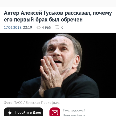
Актер Алексей Гуськов рассказал, почему
его первый брак был обречен
17.06.2019
, 22:19
4 965
0
Фото: ТАСС / Вячеслав Прокофьев
Есть новость?
Перейти в
Дзен
Присылайте »