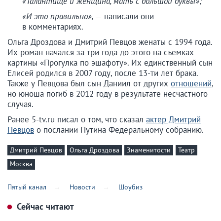
«Талантище и женщина, мать с большой буквы»;
«И это правильно»,
— написали они
в комментариях.
Ольга Дроздова и Дмитрий Певцов женаты с 1994 года.
Их роман начался за три года до этого на съемках
картины «Прогулка по эшафоту». Их единственный сын
Елисей родился в 2007 году, после 13-ти лет брака.
Также у Певцова был сын Даниил от других
отношений
,
но юноша погиб в 2012 году в результате несчастного
случая.
Ранее 5-tv.ru писал о том, что сказал
актер Дмитрий
Певцов
о послании Путина Федеральному собранию.
Дмитрий Певцов
Ольга Дроздова
Знаменитости
Театр
Москва
Пятый канал
Новости
Шоубиз
Сейчас читают