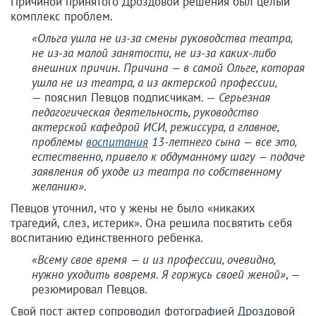
Причиной принятого Дроздовой решения был целый
комплекс проблем.
«Ольга ушла не из-за смены руководства театра,
не из-за малой занятости, не из-за каких-либо
внешних причин. Причина — в самой Ольге, которая
ушла не из театра, а из актерской профессии,
— пояснил Певцов подписчикам. —
Серьезная
педагогическая деятельность, руководство
актерской кафедрой ИСИ, режиссура, а главное,
проблемы
воспитания
13-летнего сына — все это,
естественно, привело к обдуманному шагу — подаче
заявления об уходе из театра по собственному
желанию».
Певцов уточнил, что у жены не было «никаких
трагедий, слез, истерик». Она решила посвятить себя
воспитанию единственного ребенка.
«Всему свое время — и из профессии, очевидно,
нужно уходить вовремя. Я горжусь своей женой»
, —
резюмировал Певцов.
Свой пост актер сопроводил фотографией Дроздовой