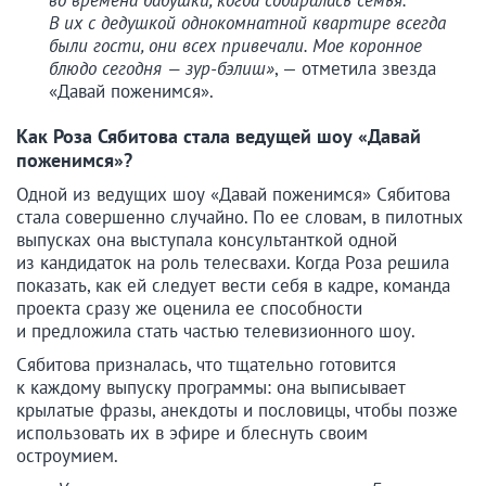
во времена бабушки, когда собиралась семья.
В их с дедушкой однокомнатной квартире всегда
были гости, они всех привечали. Мое коронное
блюдо сегодня — зур-бэлиш»
, — отметила звезда
«Давай поженимся».
Как Роза Сябитова стала ведущей шоу «Давай
поженимся»?
Одной из ведущих шоу «Давай поженимся» Сябитова
стала совершенно случайно. По ее словам, в пилотных
выпусках она выступала консультанткой одной
из кандидаток на роль телесвахи. Когда Роза решила
показать, как ей следует вести себя в кадре, команда
проекта сразу же оценила ее способности
и предложила стать частью телевизионного шоу.
Сябитова призналась, что тщательно готовится
к каждому выпуску программы: она выписывает
крылатые фразы, анекдоты и пословицы, чтобы позже
использовать их в эфире и блеснуть своим
остроумием.