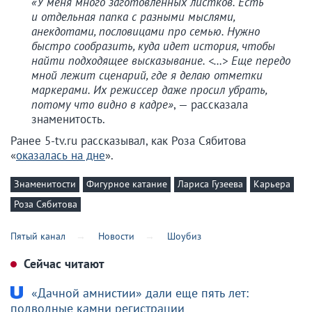
«У меня много заготовленных листков. Есть
и отдельная папка с разными мыслями,
анекдотами, пословицами про семью. Нужно
быстро сообразить, куда идет история, чтобы
найти подходящее высказывание. <…> Еще передо
мной лежит сценарий, где я делаю отметки
маркерами. Их режиссер даже просил убрать,
потому что видно в кадре»
, — рассказала
знаменитость.
Ранее 5-tv.ru рассказывал, как Роза Сябитова
«
оказалась на дне
».
Знаменитости
Фигурное катание
Лариса Гузеева
Карьера
Роза Сябитова
Пятый канал
Новости
Шоубиз
Сейчас читают
«Дачной амнистии» дали еще пять лет:
подводные камни регистрации