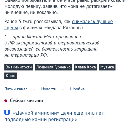
Однако пользователи в Сети все равно раскритиковали
молодую певицу, заявив, что «она не дотягивает»
ни внешне, ни вокально.
Ранее 5-tv.ru рассказывал, как
снимались лучшие
сцены
в фильмах Эльдара Рязанова.
* — принадлежит Meta, признанной
в РФ экстремистской и террористической
организацией, ее деятельность запрещена
на территории РФ.
Знаменитости
Людмила Гурченко
Клава Кока
Музыка
Кино
Пятый канал
Новости
Шоубиз
Сейчас читают
«Дачной амнистии» дали еще пять лет:
подводные камни регистрации