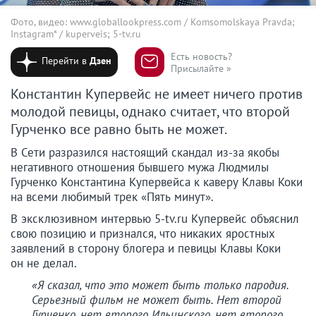
Фото, видео: www.globallookpress.com / Komsomolskaya Pravda;
Instagram* / kuperveis; 5-tv.ru
Есть новость?
Перейти в
Дзен
Присылайте »
Константин Купервейс не имеет ничего против
молодой певицы, однако считает, что второй
Гурченко все равно быть не может.
В Сети разразился настоящий скандал из-за якобы
негативного отношения бывшего мужа Людмилы
Гурченко Константина Купервейса к каверу Клавы Коки
на всеми любимый трек «Пять минут».
В эксклюзивном интервью 5-tv.ru Купервейс объяснил
свою позицию и признался, что никаких яростных
заявлений в сторону блогера и певицы Клавы Коки
он не делал.
«Я сказал, что это может быть только пародия.
Серьезный фильм не может быть. Нет второй
Гурченко, нет второго Ильинского, нет второго