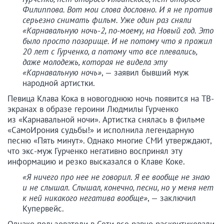
Филиппова. Вот мои слова дословно. И я не против
серьезно снимать фильм. Уже один раз сняли
«Карнавальную ночь-2, по-моему, на Новый год. Это
было просто позорище. И не потому что я прожил
20 лет с Гурченко, а потому что все плевались,
даже молодежь, которая не видела эту
«Карнавальную ночь»
, — заявил бывший муж
народной артистки.
Певица Клава Кока в новогоднюю ночь появится на ТВ-
экранах в образе героини Людмилы Гурченко
из «Карнавальной ночи». Артистка снялась в фильме
«СамоИрония судьбы!» и исполнила легендарную
песню «Пять минут». Однако многие СМИ утверждают,
что экс-муж Гурченко негативно воспринял эту
информацию и резко высказался о Клаве Коке.
«Я ничего про нее не говорил. Я ее вообще не знаю
и не слышал. Слышал, конечно, песни, но у меня нет
к ней никакого негатива вообще»
, — заключил
Купервейс.