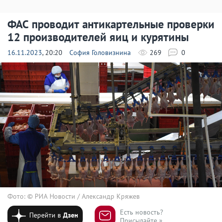
ФАС проводит антикартельные проверки
12 производителей яиц и курятины
16.11.2023
, 20:20
София Головизнина
269
0
Фото: © РИА Новости / Александр Кряжев
Есть новость?
Перейти в
Дзен
Присылайте »