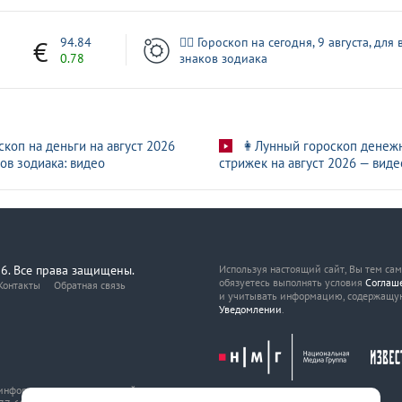
7
94.84
🧙‍♀ Гороскоп на сегодня, 9 августа, для 
0.78
знаков зодиака
скоп на деньги на август 2026
👩Лунный гороскоп денеж
ов зодиака: видео
стрижек на август 2026 — виде
6. Все права защищены.
Используя настоящий сайт, Вы тем са
обязуетесь выполнять условия
Соглаш
Контакты
Обратная связь
и учитывать информацию, содержащу
Уведомлении
.
, информационных технологий