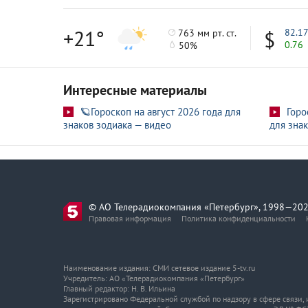
+21°
82.1
763 мм рт. ст.
0.76
50%
Интересные материалы
🪐Гороскоп на август 2026 года для
Горо
знаков зодиака — видео
для знак
© АО Телерадиокомпания «Петербург», 1998—202
Правовая информация
Политика конфиденциальности
Наименование издания: СМИ сетевое издание 5-tv.ru
Учредитель: АО «Телерадиокомпания «Петербург»
Главный редактор: Н. В. Ильина
Зарегистрировано Федеральной службой по надзору в сфере связи