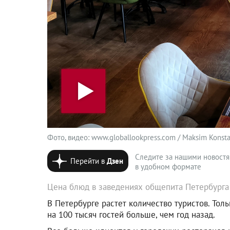
Фото, видео: www.globallookpress.com / Maksim Konstan
Следите за нашими новост
Перейти в
Дзен
в удобном формате
Цена блюд в заведениях общепита Петербурга 
В Петербурге растет количество туристов. Тол
на 100 тысяч гостей больше, чем год назад.