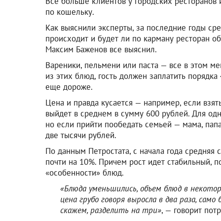
Все больше клиентов у городских ресторанов и
по кошельку.
Как выяснили эксперты, за последние годы ср
происходит и будет ли по карману ресторан 
Максим Баженов все выяснил.
Вареники, пельмени или паста — все в этом м
из этих блюд, гость должен заплатить порядка 
еще дороже.
Цена и правда кусается — например, если взят
выйдет в среднем в сумму 600 рублей. Для одн
но если прийти пообедать семьей — мама, папа
две тысячи рублей.
По данным Петростата, с начала года средняя
почти на 10%. Причем рост идет стабильный, п
«особенности» блюд.
«Блюда уменьшились, объем блюд в некоторы
цена грубо говоря выросла в два раза, само 
скажем, разделить на три»
, — говорит пот