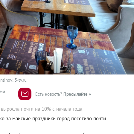
tinov; 5-tv.ru
ями
Есть новость?
Присылайте »
выросла почти на 10% с начала года
ько за майские праздники город посетило почти