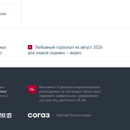
всех
ных
Любовный гороскоп на август 2026
о
для знаков зодиака — видео
мым
Внимание! Отдельные видеоматериалы,
ения
размещенные на настоящем сайте, могут
юся в
содержать информацию, предназначен­
ную для лиц, достигших 18 лет.
—
Партнер Пятого канала