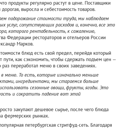
что продукты регулярно растут в цене. Поставщики
 дорогая, выросла и себестоимость товаров.
даем подорожание стоимости труда, мы наблюдаем
х услуг, сопутствующих расходов и, конечно, все это
ра, которого рентабельность, к сожалению,
ства Федерации рестораторов и отельеров России
ександр Марков.
стоимости блюд есть свой предел, перейдя который
 пути, как сэкономить, чтобы сдержать подъем цен —
о раз переработал меню в своих заведениях.
в меню. То есть, которые изначально меньше
уктами, ингредиентами, мы стараемся больше
использовать сезонные овощи, фрукты, ягоды. Это
ость и сократить падение вот этой
просто закупают дешевое сырье, после чего блюда
 на фермерских рынках.
популярная петербургская стритфуд-сеть. Благодаря