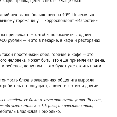
 кафе. Правда, цены в них все чаще бьют
едний чек вырос больше чем на 40%. Почему так
обычному горожанину — корреспондент «Известий»
еню привлекает. Но, чтобы полакомиться одним
400 рублей — и это в пекарне, в кафе и ресторанах
ь такой простенький обед, горячее и кофе — это
ого человека, может быть, это еще приемлемая цена,
 и ребенок, допустим — это будет уже стоить почти
 стоимость блюд в заведениях общепита выросла
отребитель его ощущает, а вместе с этим и другие
х заведениях даже и качество очень упало. То есть,
блюдо уменьшилось в 1.5 раза, а качество стало,
ребитель Владислав Приходько.