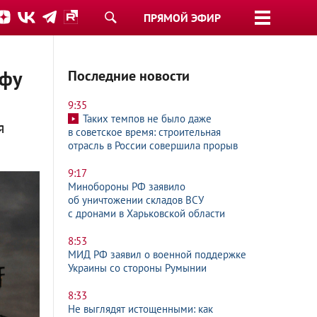
ПРЯМОЙ ЭФИР
офу
Последние новости
9:35
Таких темпов не было даже
я
в советское время: строительная
отрасль в России совершила прорыв
9:17
Минобороны РФ заявило
об уничтожении складов ВСУ
с дронами в Харьковской области
8:53
МИД РФ заявил о военной поддержке
Украины со стороны Румынии
8:33
Не выглядят истощенными: как