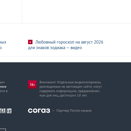
ных
Любовный гороскоп на август 2026
о
для знаков зодиака — видео
мым
Внимание! Отдельные видеоматериалы,
ения
размещенные на настоящем сайте, могут
юся в
содержать информацию, предназначен­
ную для лиц, достигших 18 лет.
—
Партнер Пятого канала