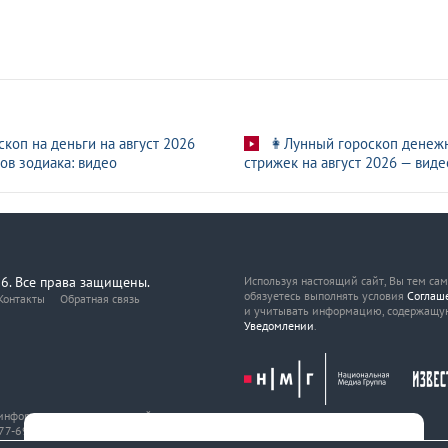
скоп на деньги на август 2026
👩Лунный гороскоп денеж
ов зодиака: видео
стрижек на август 2026 — виде
6. Все права защищены.
Используя настоящий сайт, Вы тем са
обязуетесь выполнять условия
Соглаш
Контакты
Обратная связь
и учитывать информацию, содержащу
Уведомлении
.
, информационных технологий
7-69216 от 29 марта 2017 года.