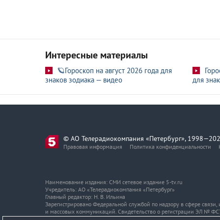
Интересные материалы
🪐Гороскоп на август 2026 года для
Горо
знаков зодиака — видео
для знак
© АО Телерадиокомпания «Петербург», 1998—202
Правовая информация
Политика конфиденциальности
Наименование издания: СМИ сетевое издание 5-tv.ru
Учредитель: АО «Телерадиокомпания «Петербург»
Главный редактор: Н. В. Ильина
Зарегистрировано Федеральной службой по надзору в сфере связи
и массовых коммуникаций. Свидетельство о регистрации ЭЛ № ФС7
Адрес и телефон редакции