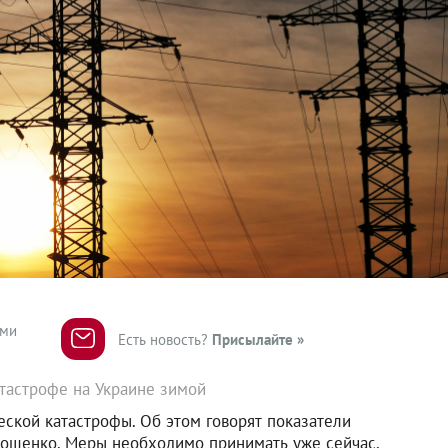
ями
Есть новость?
Присылайте »
тастрофе на Украине зимой
еской катастрофы. Об этом говорят показатели
рошенко. Меры необходимо принимать уже сейчас,