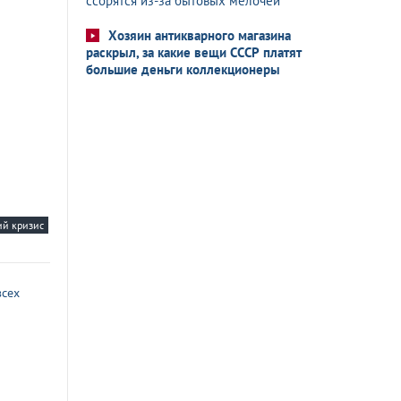
ссорятся из-за бытовых мелочей
Хозяин антикварного магазина
раскрыл, за какие вещи СССР платят
большие деньги коллекционеры
ий кризис
всех