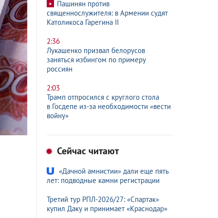
Пашинян против
священнослужителя: в Армении судят
Католикоса Гарегина II
2:36
Лукашенко призвал белорусов
заняться избингом по примеру
россиян
2:03
Трамп отпросился с круглого стола
в Госдепе из-за необходимости «вести
войну»
Сейчас читают
«Дачной амнистии» дали еще пять
лет: подводные камни регистрации
Третий тур РПЛ-2026/27: «Спартак»
купил Даку и принимает «Краснодар»