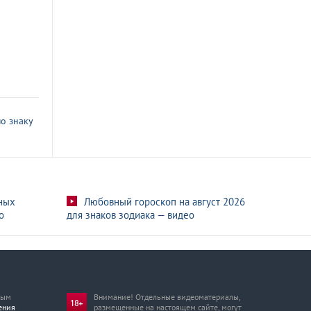
о знаку
ных
Любовный гороскоп на август 2026
о
для знаков зодиака — видео
мым
Внимание! Отдельные видеоматериалы,
ения
размещенные на настоящем сайте, могут