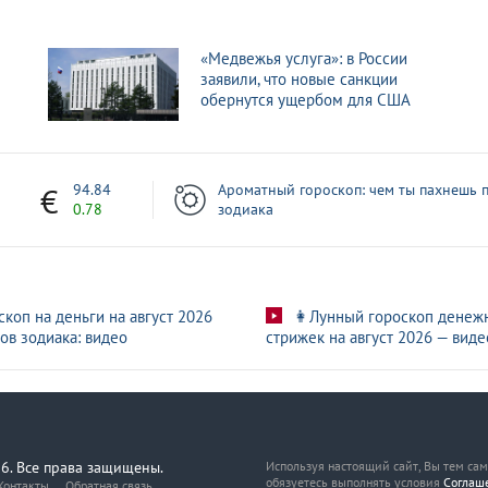
«Медвежья услуга»: в России
заявили, что новые санкции
обернутся ущербом для США
7
94.84
Ароматный гороскоп: чем ты пахнешь п
0.78
зодиака
скоп на деньги на август 2026
👩Лунный гороскоп денеж
ов зодиака: видео
стрижек на август 2026 — виде
6. Все права защищены.
Используя настоящий сайт, Вы тем са
обязуетесь выполнять условия
Соглаш
Контакты
Обратная связь