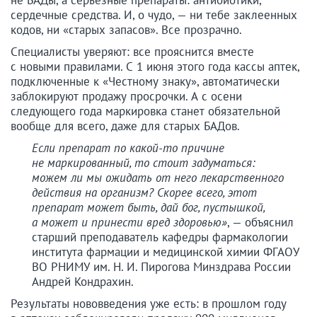
не БАДы, а серьезные препараты: антибиотики,
сердечные средства. И, о чудо, — ни тебе заклеенных
кодов, ни «старых запасов». Все прозрачно.
Специалисты уверяют: все прояснится вместе
с новыми правилами. С 1 июня этого года кассы аптек,
подключенные к «Честному знаку», автоматически
заблокируют продажу просрочки. А с осени
следующего года маркировка станет обязательной
вообще для всего, даже для старых БАДов.
Если препарат по какой-то причине
не маркированный, то стоит задуматься:
можем ли мы ожидать от него лекарственного
действия на организм? Скорее всего, этот
препарат может быть, дай бог, пустышкой,
а может и принести вред здоровью»
, — объяснил
старший преподаватель кафедры фармакологии
института фармации и медицинской химии ФГАОУ
ВО РНИМУ им. Н. И. Пирогова Минздрава России
Андрей Кондрахин.
Результаты нововведения уже есть: в прошлом году