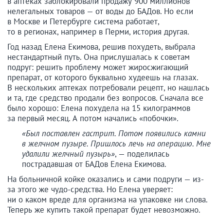
в аптеках заблокировали продажу 900 миллионов
нелегальных товаров — от воды до БАДов. Но если
в Москве и Петербурге система работает,
то в регионах, например в Перми, история другая.
Год назад Елена Екимова, решив похудеть, выбрала
нестандартный путь. Она прислушалась к советам
подруг: решить проблему может жиросжигающий
препарат, от которого буквально худеешь на глазах.
В нескольких аптеках потребовали рецепт, но нашлась
и та, где средство продали без вопросов. Сначала все
было хорошо: Елена похудела на 15 килограммов
за первый месяц. А потом начались «побочки».
«Был поставлен гастрит. Потом появились камни
в желчном пузыре. Пришлось лечь на операцию. Мне
удалили желчный пузырь»
, — поделилась
пострадавшая от БАДов Елена Екимова.
На больничной койке оказались и сами подруги — из-
за этого же чудо-средства. Но Елена уверяет:
ни о каком вреде для организма на упаковке ни слова.
Теперь же купить такой препарат будет невозможно.