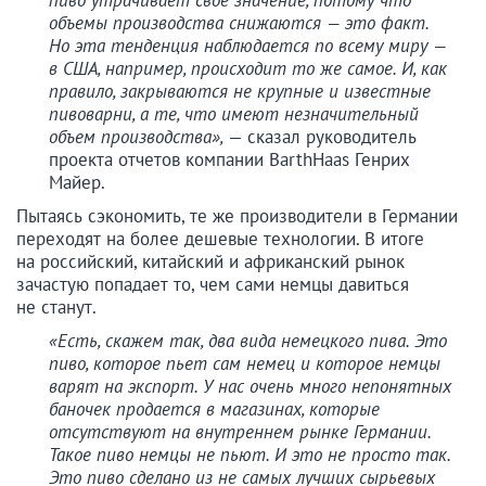
пиво утрачивает свое значение, потому что
объемы производства снижаются — это факт.
Но эта тенденция наблюдается по всему миру —
в США, например, происходит то же самое. И, как
правило, закрываются не крупные и известные
пивоварни, а те, что имеют незначительный
объем производства»,
— сказал руководитель
проекта отчетов компании BarthHaas Генрих
Майер.
Пытаясь сэкономить, те же производители в Германии
переходят на более дешевые технологии. В итоге
на российский, китайский и африканский рынок
зачастую попадает то, чем сами немцы давиться
не станут.
«Есть, скажем так, два вида немецкого пива. Это
пиво, которое пьет сам немец и которое немцы
варят на экспорт. У нас очень много непонятных
баночек продается в магазинах, которые
отсутствуют на внутреннем рынке Германии.
Такое пиво немцы не пьют. И это не просто так.
Это пиво сделано из не самых лучших сырьевых