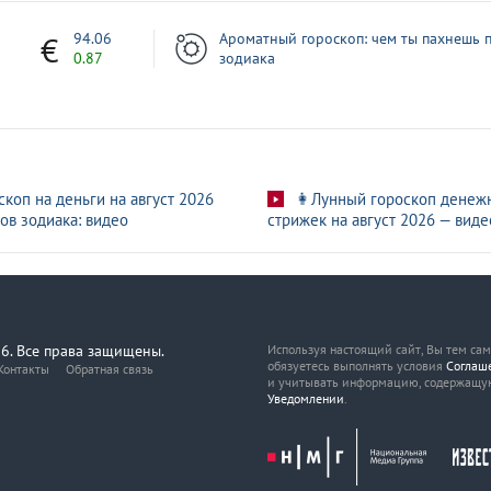
1
94.06
Ароматный гороскоп: чем ты пахнешь п
0.87
зодиака
скоп на деньги на август 2026
👩Лунный гороскоп денеж
ов зодиака: видео
стрижек на август 2026 — виде
6. Все права защищены.
Используя настоящий сайт, Вы тем са
обязуетесь выполнять условия
Соглаш
Контакты
Обратная связь
и учитывать информацию, содержащу
Уведомлении
.