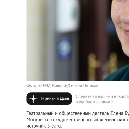
Фото: © РИА Новости/Сергей Пятаков
Следите за нашими новост
Перейти в
Дзен
в удобном формате
Театральный и общественный деятель Елена Бу
Московского художественного академического 
источник 5-tv.ru.