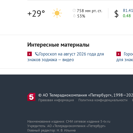
+29°
81.4
758 мм рт. ст.
0.48
53%
Интересные материалы
🪐Гороскоп на август 2026 года для
Горо
знаков зодиака — видео
для знак
© АО Телерадиокомпания «Петербург», 1998—202
Правовая информация
Политика конфиденциальности
Наименование издания: СМИ сетевое издание 5-tv.ru
Учредитель: АО «Телерадиокомпания «Петербург»
Главный редактор: Н. В. Ильина