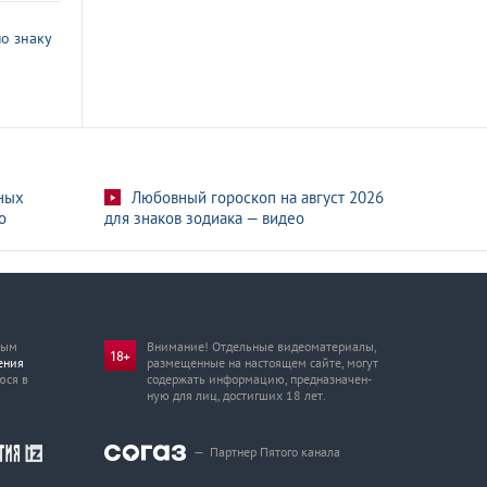
о знаку
ных
Любовный гороскоп на август 2026
о
для знаков зодиака — видео
мым
Внимание! Отдельные видеоматериалы,
ения
размещенные на настоящем сайте, могут
юся в
содержать информацию, предназначен­
ную для лиц, достигших 18 лет.
—
Партнер Пятого канала