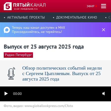
ЭФИР
10 АВГ, ПОНЕДЕЛЬНИК, 9:11
АКТУАЛЬНЫЕ ПРОЕКТЫ
ДОКУМЕНТАЛЬНОЕ КИНО
С
Теперь наш канал доступен в MAX
Присоединяйтесь, не теряйтесь!
Выпуск от 25 августа 2025 года
Радио Петербург
Обзор политических событий недели
с Сергеем Цыпляевым. Выпуск от 25
августа 2025 года
00:00
Фото, видео: www.globallookpress.com/Cfoto