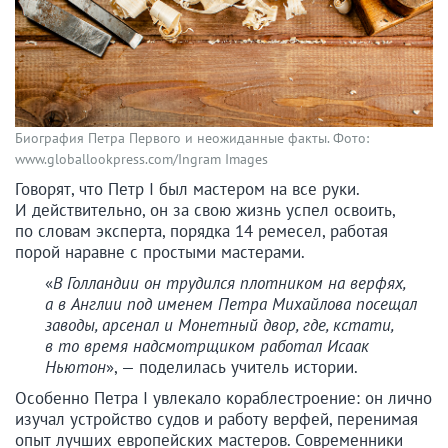
Биография Петра Первого и неожиданные факты. Фото:
www.globallookpress.com/Ingram Images
Говорят, что Петр I был мастером на все руки.
И действительно, он за свою жизнь успел освоить,
по словам эксперта, порядка 14 ремесел, работая
порой наравне с простыми мастерами.
«
В Голландии он трудился плотником на верфях,
а в Англии под именем Петра Михайлова посещал
заводы, арсенал и Монетный двор, где, кстати,
в то время надсмотрщиком работал Исаак
Ньютон
», — поделилась учитель истории.
Особенно Петра I увлекало кораблестроение: он лично
изучал устройство судов и работу верфей, перенимая
опыт лучших европейских мастеров. Современники