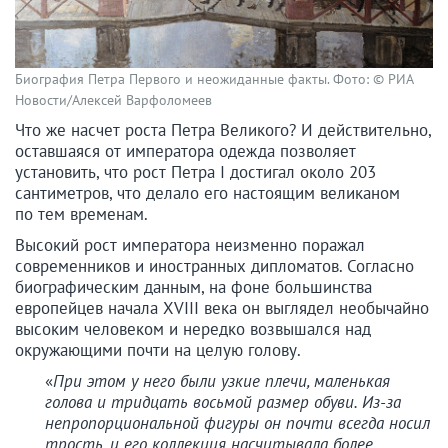
Биография Петра Первого и неожиданные факты. Фото: © РИА
Новости/Алексей Варфоломеев
Что же насчет роста Петра Великого? И действительно,
оставшаяся от императора одежда позволяет
установить, что рост Петра I достигал около 203
сантиметров, что делало его настоящим великаном
по тем временам.
Высокий рост императора неизменно поражал
современников и иностранных дипломатов. Согласно
биографическим данным, на фоне большинства
европейцев начала XVIII века он выглядел необычайно
высоким человеком и нередко возвышался над
окружающими почти на целую голову.
«
При этом у него были узкие плечи, маленькая
голова и тридцать восьмой размер обуви. Из-за
непропорциональной фигуры он почти всегда носил
трость, и его коллекция насчитывала более