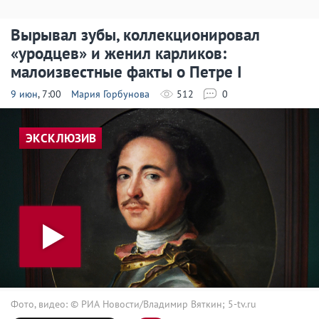
Вырывал зубы, коллекционировал
«уродцев» и женил карликов:
малоизвестные факты о Петре I
9 июн
, 7:00
Мария Горбунова
512
0
ЭКСКЛЮЗИВ
Фото, видео: © РИА Новости/Владимир Вяткин; 5-tv.ru