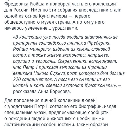
Фредерика Рюйша и приобрел часть его коллекции
для России. Именно эти собрания впоследствии стали
одной из основ Кунсткамеры — первого
общедоступного музея страны. А потом у него
началось увлечение… уродствами.
«В коллекцию уже тогда входили анатомические
препараты голландского анатома Фредерика
Рюйша, минералы, изделия из камня, слоновой
кости, а также живые экспонаты, например,
карлики и великаны. Современники вспоминают,
что Петр I приказал выписать из Франции
великана Николя Буржуа, рост которого был больше
220 сантиметров. А после его смерти из его
костей и кожи сделали экспонат Кунсткамеры»
, —
рассказала Анна Борисова.
Для пополнения личной коллекции людей
с уродствами Петр I, согласно его биографии, издал
специальные указы, предписывающие сообщать
о рождении людей и животных с необычными
анатомическими особенностями. Таким образом