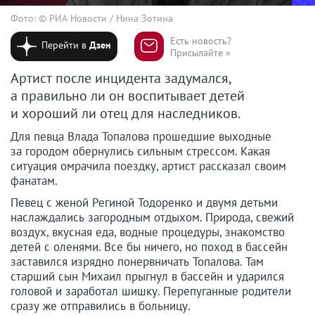
Фото: © РИА Новости / Нина Зотина
Есть новость?
Перейти в
Дзен
Присылайте »
Артист после инцидента задумался,
а правильно ли он воспитывает детей
и хороший ли отец для наследников.
Для певца Влада Топалова прошедшие выходные
за городом обернулись сильным стрессом. Какая
ситуация омрачила поездку, артист рассказал своим
фанатам.
Певец с женой Региной Тодоренко и двумя детьми
наслаждались загородным отдыхом. Природа, свежий
воздух, вкусная еда, водные процедуры, знакомство
детей с оленями. Все бы ничего, но поход в бассейн
заставился изрядно понервничать Топалова. Там
старший сын Михаил прыгнул в бассейн и ударился
головой и заработал шишку. Перепуганные родители
сразу же отправились в больницу.