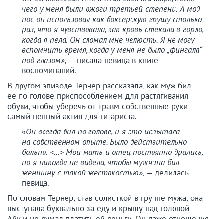
чего у меня были ожоги третьей степени. А мой
нос он использовал как боксерскую грушу столько
раз, что я чувствовала, как кровь стекала в горло,
когда я пела. Он сломал мне челюсть. Я не могу
вспомнить время, когда у меня не было „фингала“
под глазом», —
писала певица в книге
воспоминаний.
В другом эпизоде Тернер рассказала, как муж бил
ее по голове приспособлением для растягивания
обуви, чтобы уберечь от травм собственные руки —
самый ценный актив для гитариста.
«Он всегда бил по голове, и я это испытала
на собственном опыте. Было действительно
больно. <…> Мои мать и отец постоянно дрались,
но я никогда не видела, чтобы мужчина бил
женщину с такой жестокостью», —
делилась
певица.
По словам Тернер, став солисткой в группе мужа, она
выступала буквально за еду и крышу над головой —
Айк и не думал платить ей деньги. Он даже отношения