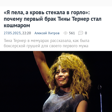
«Я пела, а кровь стекала в горло»:
почему первый брак Тины Тернер стал
кошмаром
27.05.2023
, 22:20
Алексей Хитров
561
0
Тина Тернер в мемуарах рассказала, как была
боксерской грушей для своего первого мужа