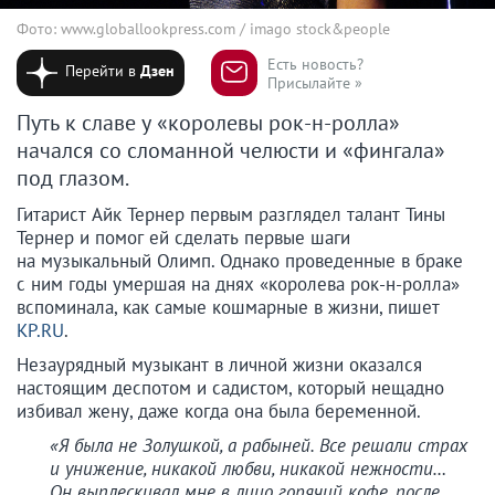
Фото: www.globallookpress.com / imago stock&people
Есть новость?
Перейти в
Дзен
Присылайте »
Путь к славе у «королевы рок-н-ролла»
начался со сломанной челюсти и «фингала»
под глазом.
Гитарист Айк Тернер первым разглядел талант Тины
Тернер и помог ей сделать первые шаги
на музыкальный Олимп. Однако проведенные в браке
с ним годы умершая на днях «королева рок-н-ролла»
вспоминала, как самые кошмарные в жизни, пишет
KP.RU
.
Незаурядный музыкант в личной жизни оказался
настоящим деспотом и садистом, который нещадно
избивал жену, даже когда она была беременной.
«Я была не Золушкой, а рабыней. Все решали страх
и унижение, никакой любви, никакой нежности…
Он выплескивал мне в лицо горячий кофе, после