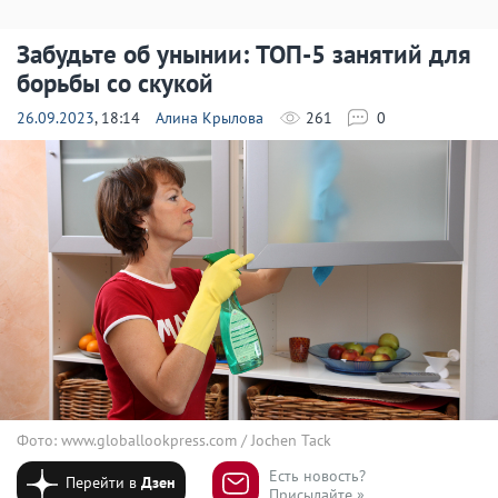
Забудьте об унынии: ТОП-5 занятий для
борьбы со скукой
26.09.2023
, 18:14
Алина Крылова
261
0
Фото: www.globallookpress.com / Jochen Tack
Есть новость?
Перейти в
Дзен
Присылайте »